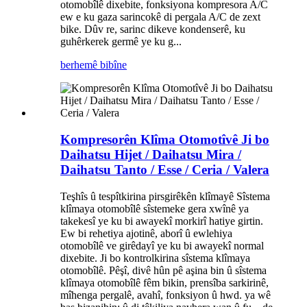
otomobîlê dixebite, fonksiyona kompresora A/C
ew e ku gaza sarincokê di pergala A/C de zext
bike. Dûv re, sarinc dikeve kondenserê, ku
guhêrkerek germê ye ku g...
berhemê bibîne
Kompresorên Klîma Otomotîvê Ji bo
Daihatsu Hijet / Daihatsu Mira /
Daihatsu Tanto / Esse / Ceria / Valera
Teşhîs û tespîtkirina pirsgirêkên klîmayê Sîstema
klîmaya otomobîlê sîstemeke gera xwînê ya
takekesî ye ku bi awayekî morkirî hatiye girtin.
Ew bi rehetiya ajotinê, aborî û ewlehiya
otomobîlê ve girêdayî ye ku bi awayekî normal
dixebite. Ji bo kontrolkirina sîstema klîmaya
otomobîlê. Pêşî, divê hûn pê aşina bin û sîstema
klîmaya otomobîlê fêm bikin, prensîba sarkirinê,
mîhenga pergalê, avahî, fonksiyon û hwd. ya wê