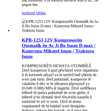
baş bizanibin; û di têkiliya navbera wan û fu... de
pispor bin.
berhemê bibîne
KPR-1253 12V Kompresorên
Otomatîk ên Ac Ji Bo Isuzu D-max /
Kamyona Mikserê Isuzu / Traktora
Isuzu
KOMPRESORÊN HEWAYA OTOMBÎLÊ
Divê kompresor li gorî pêwîstiyê were nîşankirin
û di kartonek pêçayî ya bi taybetî hatî çêkirin de
were pak kirin. Berî pakkirinê, kompresor tê
valakirin û dûv re bi nîtrojena pîşesaziyê ya
(0.049~0.088) MPa tê dagirtin. Divê sertîfîkaya
hilberê di qutiya pakkirinê de were girtin, û
hilberê ji bo firotanê divê rêwerzên karanîn û
sazkirinê bi wê re were. Divê di dema
veguhastinê de bi baldarî were destgirtin.
Nekeve, nekeve bin baranê, an jî nexe ber...