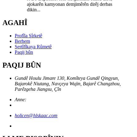
ajokarên kamyonan demjimêrên dirêj derbas
dikin...
AGAHÎ
Profîla Şîrketê
Berhem
Sertîfîkaya Rûmetê
Paqij bûn
PAQIJ BÛN
Gundê Houlu Jimare 130, Komîteya Gundê Qingyun,
Bajarokê Niutang, Navçeya Wujin, Bajarê Changzhou,
Parêzgeha Jiangsu, Çîn
Anne:
holicen@hlskaac.com