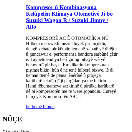
Kompresor û Kombînasyona
Kelûpelên Klîmaya Otomotîvê Ji bo
Suzuki Wagon R / Suzuki Jimny /
Alto
KOMPRESORÊ AC Ê OTOMATÎK A NÛ
Hilbera me xwedî mezinahiyek pir piçûktir,
dengê xebatê pir kêmtir, temenê xebatê yê dirêjtir
û guncawtir e, performansa bandora sarbûnê çêtir
e. Taybetmendiya herî girîng bihayê wê yê
berawirdî pir baş e. Em dikarin kompresoran
piştrast bikin, hûn ê ne tenê hilberê bixwe, lê di
heman demê de plana lênêrînê û projeya
karûbarê teknîkî jî ji pargîdaniya me bikirin.
Hemî rêbernameya sazkirinê û pirtûka karûbarê
dê bi kompresorên me re were şopandin. Cureyê
Parçeyê: Kompresorên A/C...
berhemê bibîne
NÛÇE
Xizmeta Pêşîn