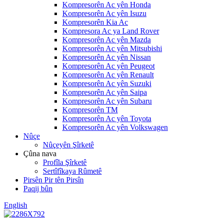
Kompresorên Ac yên Honda
Kompresorên Ac yên Isuzu
Kompresorên Kia Ac
Kompresora Ac ya Land Rover
Kompresorên Ac yên Mazda
Kompresorên Ac yên Mitsubishi
Kompresorên Ac yên Nissan
Kompresorên Ac yên Peugeot
Kompresorên Ac yên Renault
Kompresorên Ac yên Suzuki
Kompresorên Ac yên Saipa
Kompresorên Ac yên Subaru
Kompresorên TM
Kompresorên Ac yên Toyota
Kompresorên Ac yên Volkswagen
Nûçe
Nûçeyên Şîrketê
Çûna nava
Profîla Şîrketê
Sertîfîkaya Rûmetê
Pirsên Pir tên Pirsîn
Paqij bûn
English