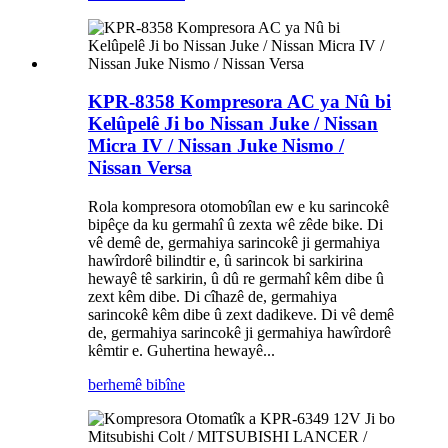
KPR-8358 Kompresora AC ya Nû bi
Kelûpelê Ji bo Nissan Juke / Nissan
Micra IV / Nissan Juke Nismo /
Nissan Versa
Rola kompresora otomobîlan ew e ku sarincokê
bipêçe da ku germahî û zexta wê zêde bike. Di
vê demê de, germahiya sarincokê ji germahiya
hawîrdorê bilindtir e, û sarincok bi sarkirina
hewayê tê sarkirin, û dû re germahî kêm dibe û
zext kêm dibe. Di cîhazê de, germahiya
sarincokê kêm dibe û zext dadikeve. Di vê demê
de, germahiya sarincokê ji germahiya hawîrdorê
kêmtir e. Guhertina hewayê...
berhemê bibîne