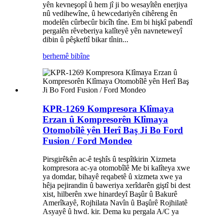
yên kevneşopî û hem jî ji bo wesayîtên enerjiya
nû vedihewîne, û hewcedariyên cihêreng ên
modelên cûrbecûr bicîh tîne. Em bi hişkî pabendî
pergalên rêveberiya kalîteyê yên navneteweyî
dibin û pêşkeftî bikar tînin...
berhemê bibîne
KPR-1269 Kompresora Klîmaya
Erzan û Kompresorên Klîmaya
Otomobîlê yên Herî Baş Ji Bo Ford
Fusion / Ford Mondeo
Pirsgirêkên ac-ê teşhîs û tespîtkirin Xizmeta
kompresora ac-ya otomobîlê Me bi kalîteya xwe
ya domdar, bihayê reqabetê û xizmeta xwe ya
hêja pejirandin û baweriya xerîdarên giştî bi dest
xist, hilberên xwe hinardeyî Başûr û Bakurê
Amerîkayê, Rojhilata Navîn û Başûrê Rojhilatê
Asyayê û hwd. kir. Dema ku pergala A/C ya