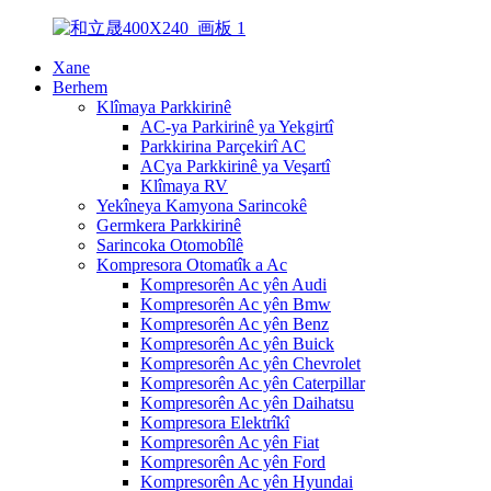
Xane
Berhem
Klîmaya Parkkirinê
AC-ya Parkirinê ya Yekgirtî
Parkkirina Parçekirî AC
ACya Parkkirinê ya Veşartî
Klîmaya RV
Yekîneya Kamyona Sarincokê
Germkera Parkkirinê
Sarincoka Otomobîlê
Kompresora Otomatîk a Ac
Kompresorên Ac yên Audi
Kompresorên Ac yên Bmw
Kompresorên Ac yên Benz
Kompresorên Ac yên Buick
Kompresorên Ac yên Chevrolet
Kompresorên Ac yên Caterpillar
Kompresorên Ac yên Daihatsu
Kompresora Elektrîkî
Kompresorên Ac yên Fiat
Kompresorên Ac yên Ford
Kompresorên Ac yên Hyundai