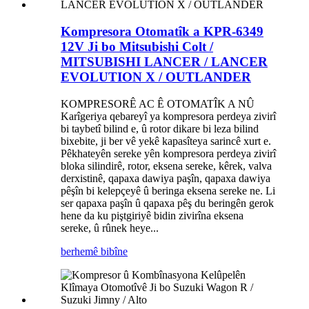
Kompresora Otomatîk a KPR-6349
12V Ji bo Mitsubishi Colt /
MITSUBISHI LANCER / LANCER
EVOLUTION X / OUTLANDER
KOMPRESORÊ AC Ê OTOMATÎK A NÛ
Karîgeriya qebareyî ya kompresora perdeya zivirî
bi taybetî bilind e, û rotor dikare bi leza bilind
bixebite, ji ber vê yekê kapasîteya sarincê xurt e.
Pêkhateyên sereke yên kompresora perdeya zivirî
bloka silindirê, rotor, eksena sereke, kêrek, valva
derxistinê, qapaxa dawiya paşîn, qapaxa dawiya
pêşîn bi kelepçeyê û beringa eksena sereke ne. Li
ser qapaxa paşîn û qapaxa pêş du beringên gerok
hene da ku piştgiriyê bidin zivirîna eksena
sereke, û rûnek heye...
berhemê bibîne