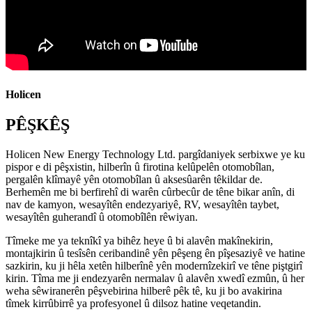
Holicen
PÊŞKÊŞ
Holicen New Energy Technology Ltd. pargîdaniyek serbixwe ye ku
pispor e di pêşxistin, hilberîn û firotina kelûpelên otomobîlan,
pergalên klîmayê yên otomobîlan û aksesûarên têkildar de.
Berhemên me bi berfirehî di warên cûrbecûr de têne bikar anîn, di
nav de kamyon, wesayîtên endezyariyê, RV, wesayîtên taybet,
wesayîtên guherandî û otomobîlên rêwiyan.
Tîmeke me ya teknîkî ya bihêz heye û bi alavên makînekirin,
montajkirin û tesîsên ceribandinê yên pêşeng ên pîşesaziyê ve hatine
sazkirin, ku ji hêla xetên hilberînê yên modernîzekirî ve têne piştgirî
kirin. Tîma me ji endezyarên nermalav û alavên xwedî ezmûn, û her
weha sêwiranerên pêşvebirina hilberê pêk tê, ku ji bo avakirina
tîmek kirrûbirrê ya profesyonel û dilsoz hatine veqetandin.