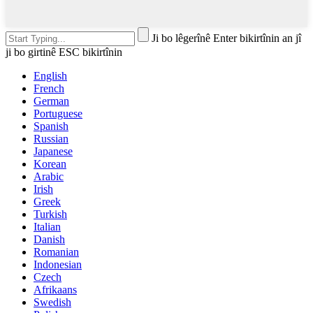
Ji bo lêgerînê Enter bikirtînin an jî
ji bo girtinê ESC bikirtînin
English
French
German
Portuguese
Spanish
Russian
Japanese
Korean
Arabic
Irish
Greek
Turkish
Italian
Danish
Romanian
Indonesian
Czech
Afrikaans
Swedish