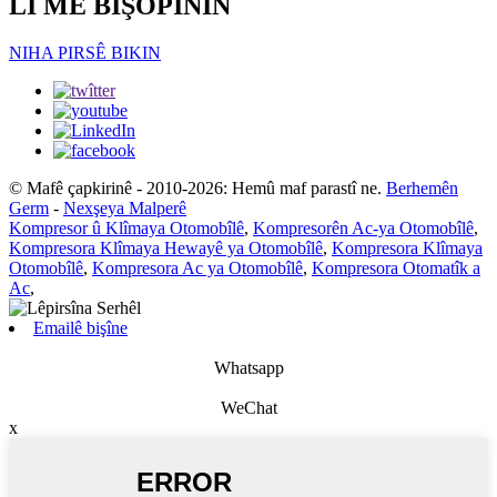
LI ME BIŞOPÎNIN
NIHA PIRSÊ BIKIN
© Mafê çapkirinê - 2010-2026: Hemû maf parastî ne.
Berhemên
Germ
-
Nexşeya Malperê
Kompresor û Klîmaya Otomobîlê
,
Kompresorên Ac-ya Otomobîlê
,
Kompresora Klîmaya Hewayê ya Otomobîlê
,
Kompresora Klîmaya
Otomobîlê
,
Kompresora Ac ya Otomobîlê
,
Kompresora Otomatîk a
Ac
,
Emailê bişîne
Whatsapp
WeChat
x