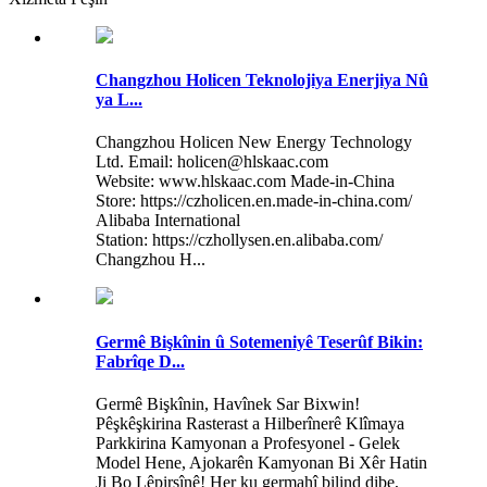
Changzhou Holicen Teknolojiya Enerjiya Nû
ya L...
Changzhou Holicen New Energy Technology
Ltd. Email: holicen@hlskaac.com
Website: www.hlskaac.com Made-in-China
Store: https://czholicen.en.made-in-china.com/
Alibaba International
Station: https://czhollysen.en.alibaba.com/
Changzhou H...
Germê Bişkînin û Sotemeniyê Teserûf Bikin:
Fabrîqe D...
Germê Bişkînin, Havînek Sar Bixwin!
Pêşkêşkirina Rasterast a Hilberînerê Klîmaya
Parkkirina Kamyonan a Profesyonel - Gelek
Model Hene, Ajokarên Kamyonan Bi Xêr Hatin
Ji Bo Lêpirsînê! Her ku germahî bilind dibe,