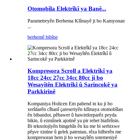
Otomobîla Elektrîkî ya Banê...
Parametreyên Berhema Klîmayê ji bo Kamyonan
...
berhemê bibîne
Kompresora Scroll a Elektrîkî ya
18cc 24cc 27cc 34cc 80cc ji bo
Wesayîtên Elektrîkî û Sarincokê ya
Parkkirinê
Kompaniya Holicen Em pabend in ku ji bo
xerîdarên cîhanî çareseriyên klîmaya otomobîlan
ên bibandor, pêbawer û hawirdorparêz peyda
bikin, û ezmûnek ajotinê ya pir rehet biafirînin.
Bi teknolojiyên bingehîn ên ku me bi serbixwe
pêşve xistine û gelek patentan, rêza hilberên me
kompresoran hem ji bo wesayîtên sotemeniyê