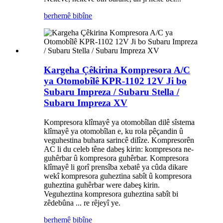
berhemê bibîne
Kargeha Çêkirina Kompresora A/C
ya Otomobîlê KPR-1102 12V Ji bo
Subaru Impreza / Subaru Stella /
Subaru Impreza XV
Kompresora klîmayê ya otomobîlan dilê sîstema
klîmayê ya otomobîlan e, ku rola pêçandin û
veguhestina buhara sarincê dilîze. Kompresorên
AC li du celeb têne dabeş kirin: kompresora ne-
guhêrbar û kompresora guhêrbar. Kompresora
klîmayê li gorî prensîba xebatê ya cûda dikare
wekî kompresora guheztina sabît û kompresora
guheztina guhêrbar were dabeş kirin.
Veguheztina kompresora guheztina sabît bi
zêdebûna ... re rêjeyî ye.
berhemê bibîne