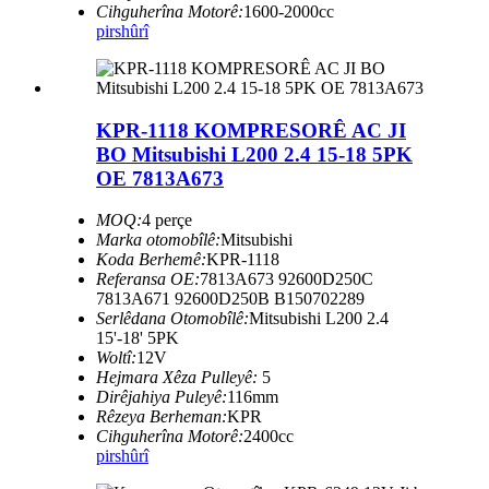
Cihguherîna Motorê:
1600-2000cc
pirs
hûrî
KPR-1118 KOMPRESORÊ AC JI
BO Mitsubishi L200 2.4 15-18 5PK
OE 7813A673
MOQ:
4 perçe
Marka otomobîlê:
Mitsubishi
Koda Berhemê:
KPR-1118
Referansa OE:
7813A673 92600D250C
7813A671 92600D250B B150702289
Serlêdana Otomobîlê:
Mitsubishi L200 2.4
15'-18' 5PK
Woltî:
12V
Hejmara Xêza Pulleyê:
5
Dirêjahiya Puleyê:
116mm
Rêzeya Berheman:
KPR
Cihguherîna Motorê:
2400cc
pirs
hûrî