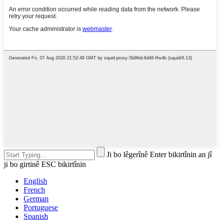
Ji bo lêgerînê Enter bikirtînin an jî
ji bo girtinê ESC bikirtînin
English
French
German
Portuguese
Spanish