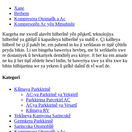
Xane
Berhem
Kompresora Otomatîk a Ac
Kompresorên Ac yên Mitsubishi
Kargeha me xwedî alavên hilberînê yên pêşketî, teknolojiya
hilberînê ya gihîştî û kapasîteya hilberînê ya stabîl e. Çi kalîteya
hilberê be çi jî pakêt be, em pabend in ku ji xerîdaran re tiştê çêtirîn
peyda bikin. Li ser bingeha baweriya hevbeş, me bi xerîdarên xwe
re dostaniyek û hevkariyek demdirêj ava kiriye. Ji ber ku em amade
ne ku ji her tiştî zêdetir hewl bidin, bi baweriya xwe ya têra xwe ku
bibin hilbijartina we ya yekem û şirîkê daîmî di vî warî de.
Kategorî
Klîmaya Parkkirinê
AC-ya Parkirinê ya Yekgirtî
Parkkirina Parçekirî AC
ACya Parkkirinê ya Veşartî
Klîmaya RV
Yekîneya Kamyona Sarincokê
Germkera Parkkirinê
Sarincoka Otomobîlê
Kompresora Otomatîk a Ac