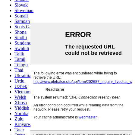
Slovak
Slovenian
Somali
Samoan
Scots Gaelic
Shona
Sindhi
Sundanese
Swahili
Tajik
Tamil
Telugu
Thai
Ukrainian
Urdu
Uzbek
Vietnamese
Welsh
Xhosa
Yiddish
Yoruba
Zulu
Kinyarwanda
Tatar