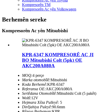
Kompresorên Ac yên Toyota
Kompresorên TM
Kompresorên Ac yên Volkswagen
Berhemên sereke
Kompresorên Ac yên Mitsubishi
KPR-6347 KOMPRESORÊ AC JI
BO Mitsubishi Colt (5pk) OE
AKC200A080A
MOQ:
4 perçe
Marka otomobîlê:
Mitsubishi
Koda Berhemê:
KPR-6347
Referansa OE:
AKC200A080A
Serlêdana Otomobîlê:
Mitsubishi Colt (5 pakêt)
Woltî:
12V
Hejmara Xêza Pulleyê:
5
Dirêjahiya Puleyê:
90.6mm
Rêzeya Berheman:
KPR