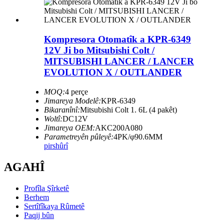
Kompresora Otomatîk a KPR-6349
12V Ji bo Mitsubishi Colt /
MITSUBISHI LANCER / LANCER
EVOLUTION X / OUTLANDER
MOQ:
4 perçe
Jimareya Modelê:
KPR-6349
Bikaranînî:
Mitsubishi Colt 1. 6L (4 pakêt)
Woltî:
DC12V
Jimareya OEM:
AKC200A080
Parametreyên pûleyê:
4PK/φ90.6MM
pirs
hûrî
AGAHÎ
Profîla Şîrketê
Berhem
Sertîfîkaya Rûmetê
Paqij bûn