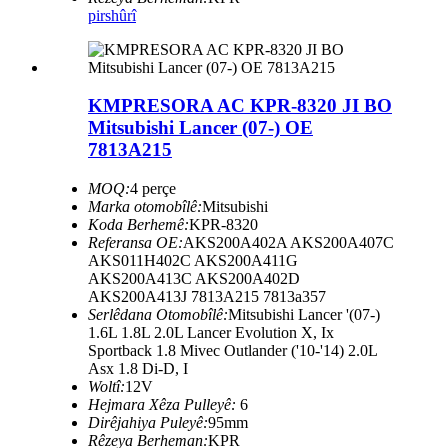
pirs
hûrî
KMPRESORA AC KPR-8320 JI BO
Mitsubishi Lancer (07-) OE
7813A215
MOQ:
4 perçe
Marka otomobîlê:
Mitsubishi
Koda Berhemê:
KPR-8320
Referansa OE:
AKS200A402A AKS200A407C
AKS011H402C AKS200A411G
AKS200A413C AKS200A402D
AKS200A413J 7813A215 7813a357
Serlêdana Otomobîlê:
Mitsubishi Lancer '(07-)
1.6L 1.8L 2.0L Lancer Evolution X, Ix
Sportback 1.8 Mivec Outlander ('10-'14) 2.0L
Asx 1.8 Di-D, I
Woltî:
12V
Hejmara Xêza Pulleyê:
6
Dirêjahiya Puleyê:
95mm
Rêzeya Berheman:
KPR