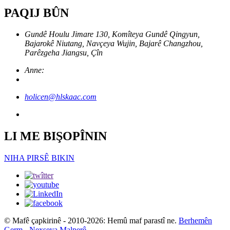
PAQIJ BÛN
Gundê Houlu Jimare 130, Komîteya Gundê Qingyun,
Bajarokê Niutang, Navçeya Wujin, Bajarê Changzhou,
Parêzgeha Jiangsu, Çîn
Anne:
holicen@hlskaac.com
LI ME BIŞOPÎNIN
NIHA PIRSÊ BIKIN
© Mafê çapkirinê - 2010-2026: Hemû maf parastî ne.
Berhemên
Germ
-
Nexşeya Malperê