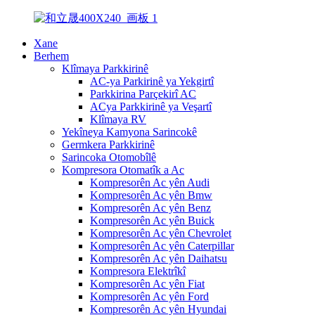
Xane
Berhem
Klîmaya Parkkirinê
AC-ya Parkirinê ya Yekgirtî
Parkkirina Parçekirî AC
ACya Parkkirinê ya Veşartî
Klîmaya RV
Yekîneya Kamyona Sarincokê
Germkera Parkkirinê
Sarincoka Otomobîlê
Kompresora Otomatîk a Ac
Kompresorên Ac yên Audi
Kompresorên Ac yên Bmw
Kompresorên Ac yên Benz
Kompresorên Ac yên Buick
Kompresorên Ac yên Chevrolet
Kompresorên Ac yên Caterpillar
Kompresorên Ac yên Daihatsu
Kompresora Elektrîkî
Kompresorên Ac yên Fiat
Kompresorên Ac yên Ford
Kompresorên Ac yên Hyundai