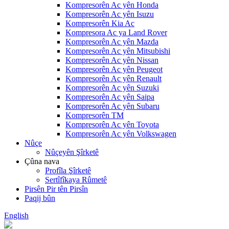
Kompresorên Ac yên Honda
Kompresorên Ac yên Isuzu
Kompresorên Kia Ac
Kompresora Ac ya Land Rover
Kompresorên Ac yên Mazda
Kompresorên Ac yên Mitsubishi
Kompresorên Ac yên Nissan
Kompresorên Ac yên Peugeot
Kompresorên Ac yên Renault
Kompresorên Ac yên Suzuki
Kompresorên Ac yên Saipa
Kompresorên Ac yên Subaru
Kompresorên TM
Kompresorên Ac yên Toyota
Kompresorên Ac yên Volkswagen
Nûçe
Nûçeyên Şîrketê
Çûna nava
Profîla Şîrketê
Sertîfîkaya Rûmetê
Pirsên Pir tên Pirsîn
Paqij bûn
English