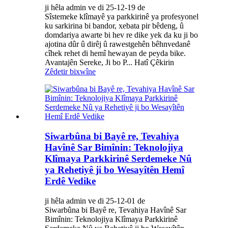
ji hêla admin ve di 25-12-19 de
Sîstemeke klîmayê ya parkkirinê ya profesyonel
ku sarkirina bi bandor, xebata pir bêdeng, û
domdariya awarte bi hev re dike yek da ku ji bo
ajotina dûr û dirêj û rawestgehên bêhnvedanê
cîhek rehet di hemî hewayan de peyda bike.
Avantajên Sereke, Ji bo P... Hatî Çêkirin
Zêdetir bixwîne
Siwarbûna bi Bayê re, Tevahiya
Havînê Sar Bimînin: Teknolojiya
Klîmaya Parkkirinê Serdemeke Nû
ya Rehetiyê ji bo Wesayîtên Hemî
Erdê Vedike
ji hêla admin ve di 25-12-01 de
Siwarbûna bi Bayê re, Tevahiya Havînê Sar
Bimînin: Teknolojiya Klîmaya Parkkirinê