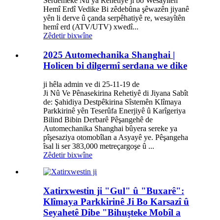
Serdemeke Nû ya Rehetiyê ji bo Wesayîtên
Hemî Erdî Vedike Bi zêdebûna şêwazên jiyanê
yên li derve û çanda serpêhatiyê re, wesayîtên
hemî erd (ATV/UTV) xwedî...
Zêdetir bixwîne
2025 Automechanika Shanghai |
Holicen bi dilgermî serdana we dike
ji hêla admin ve di 25-11-19 de
Ji Nû Ve Pênasekirina Rehetiyê di Jiyana Sabît
de: Şahidiya Destpêkirina Sîstemên Klîmaya
Parkkirinê yên Teserûfa Enerjiyê û Karîgeriya
Bilind Bibin Derbarê Pêşangehê de
Automechanika Shanghai bûyera sereke ya
pîşesaziya otomobîlan a Asyayê ye. Pêşangeha
îsal li ser 383,000 metreçargoşe û ...
Zêdetir bixwîne
Xatirxwestin ji "Gul" û "Buxarê":
Klîmaya Parkkirinê Ji Bo Karsazî û
Seyahetê Dibe "Bihuşteke Mobîl a