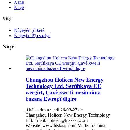
Xane
Nûçe
Nûçe
Nûçeyên Şîrketê
Nûçeyên Pîşesaziyê
Nûçe
Changzhou Holicen New Energy
Technology Ltd. Sertîfîkaya CE
wergirt, Çavê xwe li mezinbûna
bazara Ewropî digire
ji hêla admin ve di 26-03-27 de
Changzhou Holicen New Energy Technology
Ltd. Email: holicen@hlskaac.com
Website: www.hlskaac.com Made-in-China