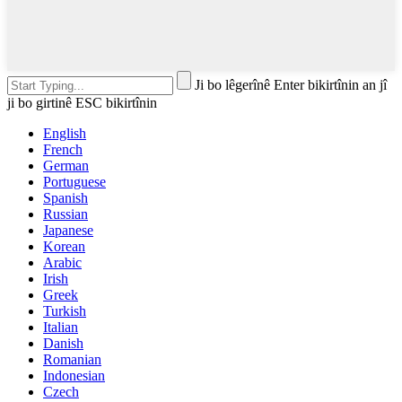
Ji bo lêgerînê Enter bikirtînin an jî
ji bo girtinê ESC bikirtînin
English
French
German
Portuguese
Spanish
Russian
Japanese
Korean
Arabic
Irish
Greek
Turkish
Italian
Danish
Romanian
Indonesian
Czech