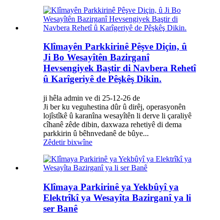
Klîmayên Parkkirinê Pêşve Diçin, û
Ji Bo Wesayîtên Bazirganî
Hevsengiyek Baştir di Navbera Rehetî
û Karîgeriyê de Pêşkêş Dikin.
ji hêla admin ve di 25-12-26 de
Ji ber ku veguhestina dûr û dirêj, operasyonên
lojîstîkê û karanîna wesayîtên li derve li çaraliyê
cîhanê zêde dibin, daxwaza rehetiyê di dema
parkkirin û bêhnvedanê de bûye...
Zêdetir bixwîne
Klîmaya Parkirinê ya Yekbûyî ya
Elektrîkî ya Wesayîta Bazirganî ya li
ser Banê