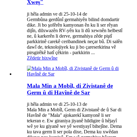
Xweş"
ji hêla admin ve di 25-10-14 de
Germbûna gerdûnî germahiyên bilind domdartir
dike. Ji bo şofêrên kamyonan ên ku li ser rêyan
dijîn, dilxwazên RV-yên ku li dû xewnên helbestî
ne, û karkerên li derve, germahiya zêde piştî
parkkirinê carekê ceribandinek neçar bû. Di salên
dawî de, teknolojiyek ku ji bo çareserkirina vê
pirsgirêkê hatî çêkirin - parkkirin ...
Zêdetir bixwîne
Mala Min a Mobîl, di Zivistanê de
Germ û di Havînê de Sar
ji hêla admin ve di 25-10-13 de
Mala Min a Mobîl, Germ di Zivistanê de û Sar di
Havînê de "Mala" ajokarekî kamyonê li ser
tekeran e. Ew giraniya jiyanê hildigire û hêjayî
wê ye ku giyanê we yê westiyayî bihejîne. Dema
ku tava germ li ser pola dixe, Dema ku xwêdan