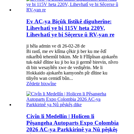
Ev AC-ya Biçûk lîstikê diguherîne:
Lihevhatî ye bi 115V heta 220V,
Lihevhatî ye bi Sêçerxe û RV-yan re
ji hêla admin ve di 26-02-28 de
Bi rastî, me ev klîma çêkir ji ber ku me êdî
nikarîbû tehemûl bikim. Me li Fîlîpînan ajokarên
tuk-tukê dîtine ku ji bo ku ji germê birevin, nîvro
di bin wesayîtên xwe de vedişêrin. Me li
Hokkaido ajokarên kamyonên pîr dîtine ku
tiliyên wan cemidî bûn...
Zêdetir bixwîne
Civîn li Medellín | Holicen li
Pêşangeha Autoparts Expo Colombia
2026 AC-ya Parkkirinê ya Nû pêşkêş