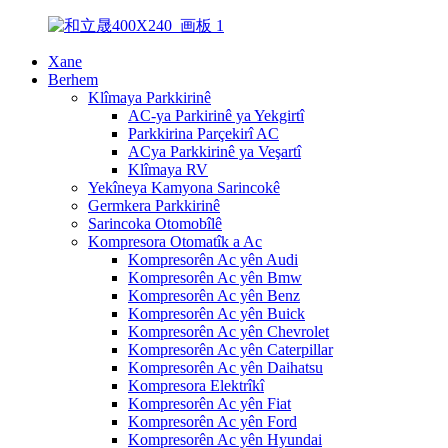
Xane
Berhem
Klîmaya Parkkirinê
AC-ya Parkirinê ya Yekgirtî
Parkkirina Parçekirî AC
ACya Parkkirinê ya Veşartî
Klîmaya RV
Yekîneya Kamyona Sarincokê
Germkera Parkkirinê
Sarincoka Otomobîlê
Kompresora Otomatîk a Ac
Kompresorên Ac yên Audi
Kompresorên Ac yên Bmw
Kompresorên Ac yên Benz
Kompresorên Ac yên Buick
Kompresorên Ac yên Chevrolet
Kompresorên Ac yên Caterpillar
Kompresorên Ac yên Daihatsu
Kompresora Elektrîkî
Kompresorên Ac yên Fiat
Kompresorên Ac yên Ford
Kompresorên Ac yên Hyundai