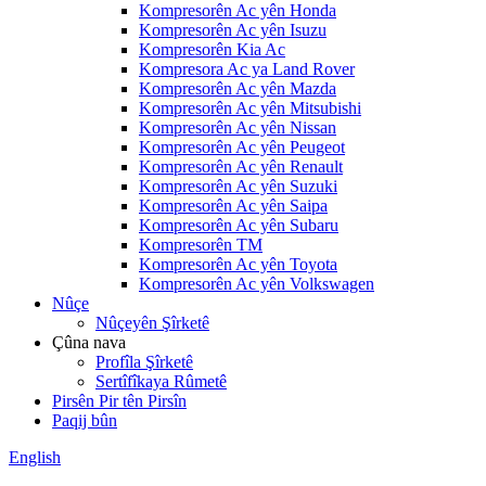
Kompresorên Ac yên Honda
Kompresorên Ac yên Isuzu
Kompresorên Kia Ac
Kompresora Ac ya Land Rover
Kompresorên Ac yên Mazda
Kompresorên Ac yên Mitsubishi
Kompresorên Ac yên Nissan
Kompresorên Ac yên Peugeot
Kompresorên Ac yên Renault
Kompresorên Ac yên Suzuki
Kompresorên Ac yên Saipa
Kompresorên Ac yên Subaru
Kompresorên TM
Kompresorên Ac yên Toyota
Kompresorên Ac yên Volkswagen
Nûçe
Nûçeyên Şîrketê
Çûna nava
Profîla Şîrketê
Sertîfîkaya Rûmetê
Pirsên Pir tên Pirsîn
Paqij bûn
English