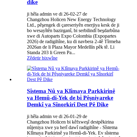
dike
ji hêla admin ve di 26-02-27 de
Changzhou Holicen New Energy Technology
Ltd., pêşengek di çareseriyên enerjiya kesk de ji
bo wesayîtên bazirganî, bi serbilindî beşdarbûna
xwe di Autoparts Expo Colombia (Expopartes
2026) de radigihîne, ku di navbera 2-4ê Tîrmeha
2026an de li Plaza Mayor Medellín pêk tê. Li
Standa 203 li Green Pa...
Zêdetir bixwîne
Sîstema Nû ya Klîmaya Parkkirinê
ya Hemû-di-Yek de bi Pêşniyareke
Demkî ya Sînorkirî Dest Pê Dike
ji hêla admin ve di 26-01-29 de
Changzhou Holicen bi kêfxweşî destpêkirina
nûjeniya xwe ya herî dawî radigihîne - Sîstema
Klîmaya Parkirinê ya Hemû-di-Yek. Ev sîstema