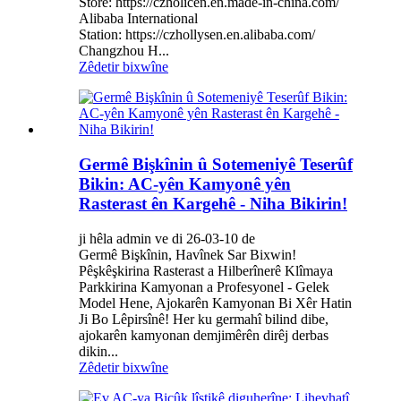
Store: https://czholicen.en.made-in-china.com/
Alibaba International
Station: https://czhollysen.en.alibaba.com/
Changzhou H...
Zêdetir bixwîne
Germê Bişkînin û Sotemeniyê Teserûf
Bikin: AC-yên Kamyonê yên
Rasterast ên Kargehê - Niha Bikirin!
ji hêla admin ve di 26-03-10 de
Germê Bişkînin, Havînek Sar Bixwin!
Pêşkêşkirina Rasterast a Hilberînerê Klîmaya
Parkkirina Kamyonan a Profesyonel - Gelek
Model Hene, Ajokarên Kamyonan Bi Xêr Hatin
Ji Bo Lêpirsînê! Her ku germahî bilind dibe,
ajokarên kamyonan demjimêrên dirêj derbas
dikin...
Zêdetir bixwîne