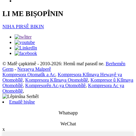
LI ME BIŞOPÎNIN
NIHA PIRSÊ BIKIN
© Mafê çapkirinê - 2010-2026: Hemû maf parastî ne.
Berhemên
Germ
-
Nexşeya Malperê
Kompresora Otomatîk a Ac
,
Kompresora Klîmaya Hewayê ya
Otomobîlê
,
Kompresora Klîmaya Otomobîlê
,
Kompresor û Klîmaya
Otomobîlê
,
Kompresorên Ac-ya Otomobîlê
,
Kompresora Ac ya
Otomobîlê
,
Emailê bişîne
Whatsapp
WeChat
x