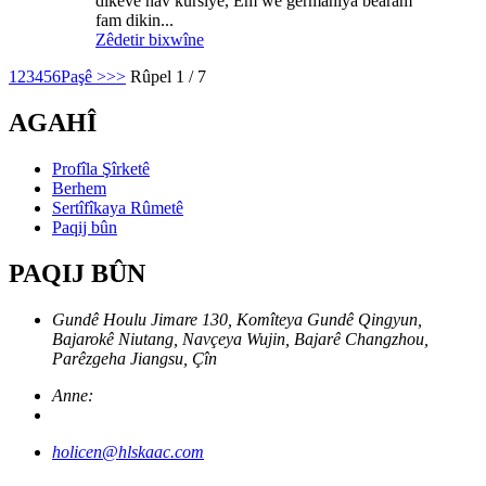
dikeve nav kursiyê, Em wê germahiya bêaram
fam dikin...
Zêdetir bixwîne
1
2
3
4
5
6
Paşê >
>>
Rûpel 1 / 7
AGAHÎ
Profîla Şîrketê
Berhem
Sertîfîkaya Rûmetê
Paqij bûn
PAQIJ BÛN
Gundê Houlu Jimare 130, Komîteya Gundê Qingyun,
Bajarokê Niutang, Navçeya Wujin, Bajarê Changzhou,
Parêzgeha Jiangsu, Çîn
Anne:
holicen@hlskaac.com