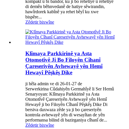
kompakt û bi bandor, ku ji bo rehetiyê û rehetiyê
di demên bêhnvedanê de hatiye sêwirandin,
hawîrdorek kabînê ya rehet bêyî ku xwe
bispêre...
Zêdetir bixwîne
Klîmaya Parkkirinê ya Asta
Otomotîvê Ji Bo Filoyên Cîhanî
Çareseriyên Avhewayê yên Hemî
Hewayî Pêşkêş Dike
ji hêla admin ve di 26-01-27 de
Serwerkirina Cûdahiyên Germahîyê li Ser Hemû
Senaryoyan: Klîmaya Parkkirinê ya Asta
Otomotîvê Çareseriyên Avhewayê yên Hemî
Hewayê ji bo Filoyên Cîhanî Pêşkêş Dike Di
bersiva daxwaza zêde ya ji bo çareseriyên
kontrola avhewayê yên di wesayîtan de yên
performansa bilind di bazirganiya cîhanî de...
Zêdetir bixwîne