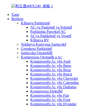
Xane
Berhem
Klîmaya Parkkirinê
AC-ya Parkirinê ya Yekgirtî
Parkkirina Parçekirî AC
ACya Parkkirinê ya Veşartî
Klîmaya RV
Yekîneya Kamyona Sarincokê
Germkera Parkkirinê
Sarincoka Otomobîlê
Kompresora Otomatîk a Ac
Kompresorên Ac yên Audi
Kompresorên Ac yên Bmw
Kompresorên Ac yên Benz
Kompresorên Ac yên Buick
Kompresorên Ac yên Chevrolet
Kompresorên Ac yên Caterpillar
Kompresorên Ac yên Daihatsu
Kompresora Elektrîkî
Kompresorên Ac yên Fiat
Kompresorên Ac yên Ford
Kompresorên Ac yên Hyundai