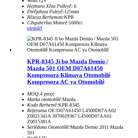
Woltî:
12V
Hejmara Xêza Pulleyê:
6
Dirêjahiya Puleyê:
125mm
Rêzeya Berheman:
KPR
Cihguherîna Motorê:
1600cc
pirs
hûrî
KPR-8345 Ji bo Mazda Demio /
Mazda 501 OEM D07A61450
Kompresora Klîmaya Otomobîlê
Kompresora AC ya Otomobîlê
MOQ:
4 perçe
Marka otomobîlê:
Mazda
Koda Berhemê:
KPR-8345
Referansa OE:
D07A61450 L4500D07AA02
Z0021341A 3070029367 L4500D07AA01
Z0015381A
Serlêdana Otomobîlê:
Mazda Demio 2011 Mazda
501