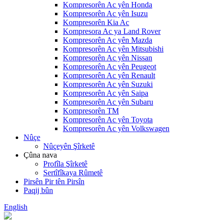
Kompresorên Ac yên Honda
Kompresorên Ac yên Isuzu
Kompresorên Kia Ac
Kompresora Ac ya Land Rover
Kompresorên Ac yên Mazda
Kompresorên Ac yên Mitsubishi
Kompresorên Ac yên Nissan
Kompresorên Ac yên Peugeot
Kompresorên Ac yên Renault
Kompresorên Ac yên Suzuki
Kompresorên Ac yên Saipa
Kompresorên Ac yên Subaru
Kompresorên TM
Kompresorên Ac yên Toyota
Kompresorên Ac yên Volkswagen
Nûçe
Nûçeyên Şîrketê
Çûna nava
Profîla Şîrketê
Sertîfîkaya Rûmetê
Pirsên Pir tên Pirsîn
Paqij bûn
English