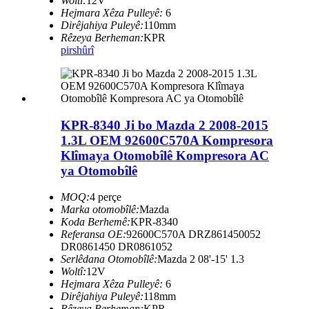
Woltî:
12V
Hejmara Xêza Pulleyê:
6
Dirêjahiya Puleyê:
110mm
Rêzeya Berheman:
KPR
pirs
hûrî
KPR-8340 Ji bo Mazda 2 2008-2015
1.3L OEM 92600C570A Kompresora
Klîmaya Otomobîlê Kompresora AC
ya Otomobîlê
MOQ:
4 perçe
Marka otomobîlê:
Mazda
Koda Berhemê:
KPR-8340
Referansa OE:
92600C570A DRZ861450052
DR0861450 DR0861052
Serlêdana Otomobîlê:
Mazda 2 08'-15' 1.3
Woltî:
12V
Hejmara Xêza Pulleyê:
6
Dirêjahiya Puleyê:
118mm
Rêzeya Berheman:
KPR