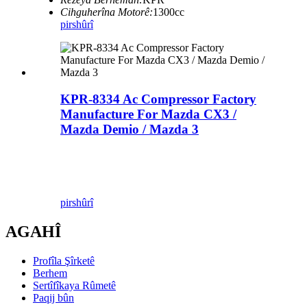
Cihguherîna Motorê:
1300cc
pirs
hûrî
KPR-8334 Ac Compressor Factory
Manufacture For Mazda CX3 /
Mazda Demio / Mazda 3
pirs
hûrî
AGAHÎ
Profîla Şîrketê
Berhem
Sertîfîkaya Rûmetê
Paqij bûn