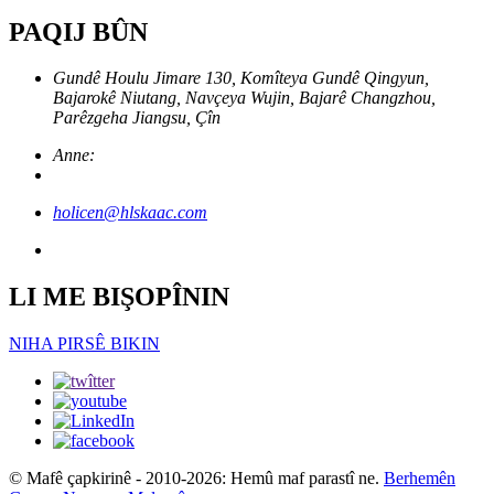
PAQIJ BÛN
Gundê Houlu Jimare 130, Komîteya Gundê Qingyun,
Bajarokê Niutang, Navçeya Wujin, Bajarê Changzhou,
Parêzgeha Jiangsu, Çîn
Anne:
holicen@hlskaac.com
LI ME BIŞOPÎNIN
NIHA PIRSÊ BIKIN
© Mafê çapkirinê - 2010-2026: Hemû maf parastî ne.
Berhemên