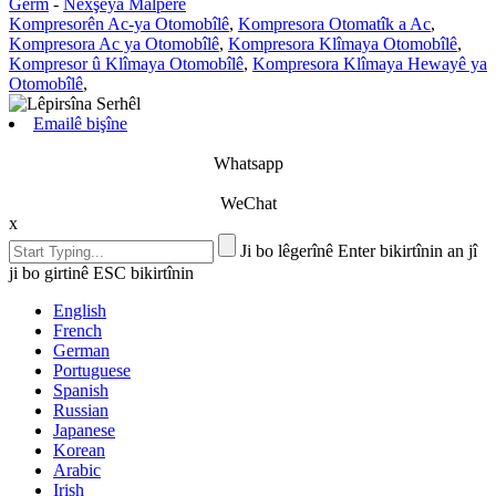
Germ
-
Nexşeya Malperê
Kompresorên Ac-ya Otomobîlê
,
Kompresora Otomatîk a Ac
,
Kompresora Ac ya Otomobîlê
,
Kompresora Klîmaya Otomobîlê
,
Kompresor û Klîmaya Otomobîlê
,
Kompresora Klîmaya Hewayê ya
Otomobîlê
,
Emailê bişîne
Whatsapp
WeChat
x
Ji bo lêgerînê Enter bikirtînin an jî
ji bo girtinê ESC bikirtînin
English
French
German
Portuguese
Spanish
Russian
Japanese
Korean
Arabic
Irish