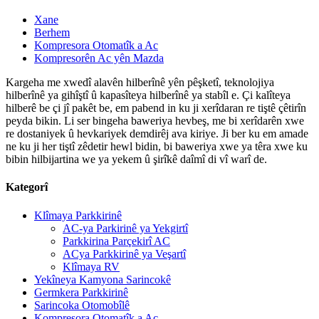
Xane
Berhem
Kompresora Otomatîk a Ac
Kompresorên Ac yên Mazda
Kargeha me xwedî alavên hilberînê yên pêşketî, teknolojiya
hilberînê ya gihîştî û kapasîteya hilberînê ya stabîl e. Çi kalîteya
hilberê be çi jî pakêt be, em pabend in ku ji xerîdaran re tiştê çêtirîn
peyda bikin. Li ser bingeha baweriya hevbeş, me bi xerîdarên xwe
re dostaniyek û hevkariyek demdirêj ava kiriye. Ji ber ku em amade
ne ku ji her tiştî zêdetir hewl bidin, bi baweriya xwe ya têra xwe ku
bibin hilbijartina we ya yekem û şirîkê daîmî di vî warî de.
Kategorî
Klîmaya Parkkirinê
AC-ya Parkirinê ya Yekgirtî
Parkkirina Parçekirî AC
ACya Parkkirinê ya Veşartî
Klîmaya RV
Yekîneya Kamyona Sarincokê
Germkera Parkkirinê
Sarincoka Otomobîlê
Kompresora Otomatîk a Ac