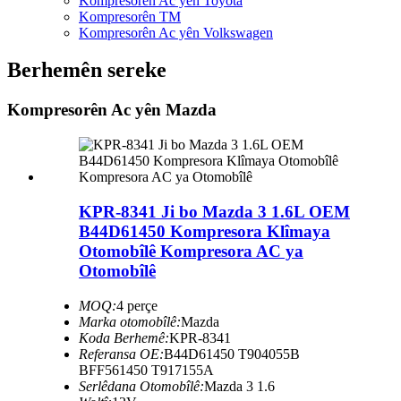
Kompresorên Ac yên Toyota
Kompresorên TM
Kompresorên Ac yên Volkswagen
Berhemên sereke
Kompresorên Ac yên Mazda
KPR-8341 Ji bo Mazda 3 1.6L OEM
B44D61450 Kompresora Klîmaya
Otomobîlê Kompresora AC ya
Otomobîlê
MOQ:
4 perçe
Marka otomobîlê:
Mazda
Koda Berhemê:
KPR-8341
Referansa OE:
B44D61450 T904055B
BFF561450 T917155A
Serlêdana Otomobîlê:
Mazda 3 1.6