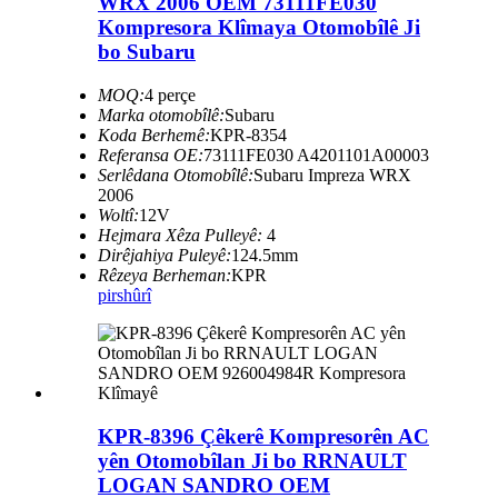
WRX 2006 OEM 73111FE030
Kompresora Klîmaya Otomobîlê Ji
bo Subaru
MOQ:
4 perçe
Marka otomobîlê:
Subaru
Koda Berhemê:
KPR-8354
Referansa OE:
73111FE030 A4201101A00003
Serlêdana Otomobîlê:
Subaru Impreza WRX
2006
Woltî:
12V
Hejmara Xêza Pulleyê:
4
Dirêjahiya Puleyê:
124.5mm
Rêzeya Berheman:
KPR
pirs
hûrî
KPR-8396 Çêkerê Kompresorên AC
yên Otomobîlan Ji bo RRNAULT
LOGAN SANDRO OEM