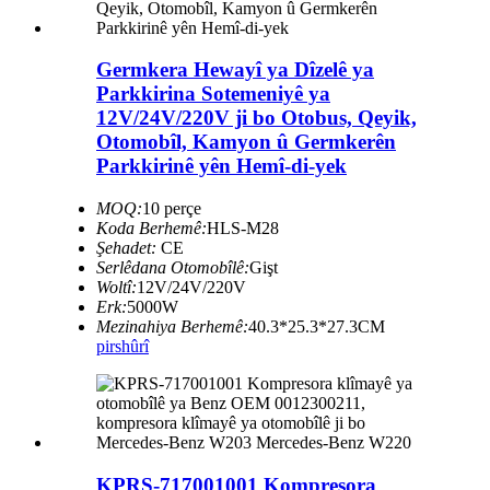
Germkera Hewayî ya Dîzelê ya
Parkkirina Sotemeniyê ya
12V/24V/220V ji bo Otobus, Qeyik,
Otomobîl, Kamyon û Germkerên
Parkkirinê yên Hemî-di-yek
MOQ:
10 perçe
Koda Berhemê:
HLS-M28
Şehadet:
CE
Serlêdana Otomobîlê:
Gişt
Woltî:
12V/24V/220V
Erk:
5000W
Mezinahiya Berhemê:
40.3*25.3*27.3CM
pirs
hûrî
KPRS-717001001 Kompresora