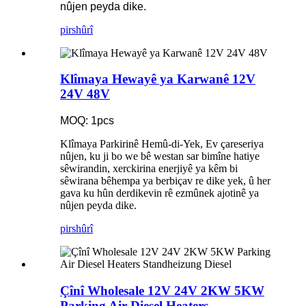
nûjen peyda dike.
pirs
hûrî
Klîmaya Hewayê ya Karwanê 12V
24V 48V
MOQ: 1pcs
Klîmaya Parkirinê Hemû-di-Yek, ​Ev çareseriya
nûjen, ku ji bo we bê westan sar bimîne hatiye
sêwirandin, xerckirina enerjiyê ya kêm bi
sêwirana bêhempa ya berbiçav re dike yek, û her
gava ku hûn derdikevin rê ezmûnek ajotinê ya
nûjen peyda dike.
pirs
hûrî
Çînî Wholesale 12V 24V 2KW 5KW
Parking Air Diesel Heaters