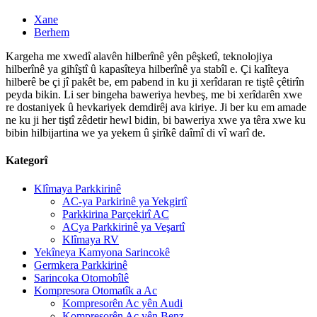
Xane
Berhem
Kargeha me xwedî alavên hilberînê yên pêşketî, teknolojiya
hilberînê ya gihîştî û kapasîteya hilberînê ya stabîl e. Çi kalîteya
hilberê be çi jî pakêt be, em pabend in ku ji xerîdaran re tiştê çêtirîn
peyda bikin. Li ser bingeha baweriya hevbeş, me bi xerîdarên xwe
re dostaniyek û hevkariyek demdirêj ava kiriye. Ji ber ku em amade
ne ku ji her tiştî zêdetir hewl bidin, bi baweriya xwe ya têra xwe ku
bibin hilbijartina we ya yekem û şirîkê daîmî di vî warî de.
Kategorî
Klîmaya Parkkirinê
AC-ya Parkirinê ya Yekgirtî
Parkkirina Parçekirî AC
ACya Parkkirinê ya Veşartî
Klîmaya RV
Yekîneya Kamyona Sarincokê
Germkera Parkkirinê
Sarincoka Otomobîlê
Kompresora Otomatîk a Ac
Kompresorên Ac yên Audi
Kompresorên Ac yên Benz