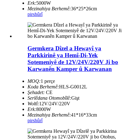
Erk:
5000W
Mezinahiya Berhemê:
36*25*26cm
pirs
hûrî
Germkera Dîzel a Hewayî ya
Parkkirinê ya Hemî-Di-Yek
Sotemeniyê de 12V/24V/220V Ji bo
Karwanên Kamper û Karwanan
MOQ:
1 perçe
Koda Berhemê:
HLS-G0012L
Şehadet:
CE
Serlêdana Otomobîlê:
Gişt
Woltî:
12V/24V/220V
Erk:
8000W
Mezinahiya Berhemê:
41*16*33cm
pirs
hûrî