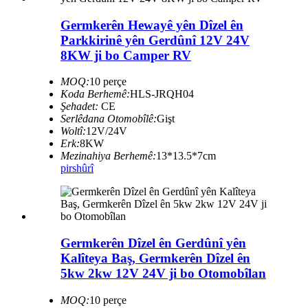
Germkerên Hewayê yên Dîzel ên
Parkkirinê yên Gerdûnî 12V 24V
8KW ji bo Camper RV
MOQ:
10 perçe
Koda Berhemê:
HLS-JRQH04
Şehadet:
CE
Serlêdana Otomobîlê:
Gişt
Woltî:
12V/24V
Erk:
8KW
Mezinahiya Berhemê:
13*13.5*7cm
pirs
hûrî
Germkerên Dîzel ên Gerdûnî yên
Kalîteya Baş, Germkerên Dîzel ên
5kw 2kw 12V 24V ji bo Otomobîlan
MOQ:
10 perçe