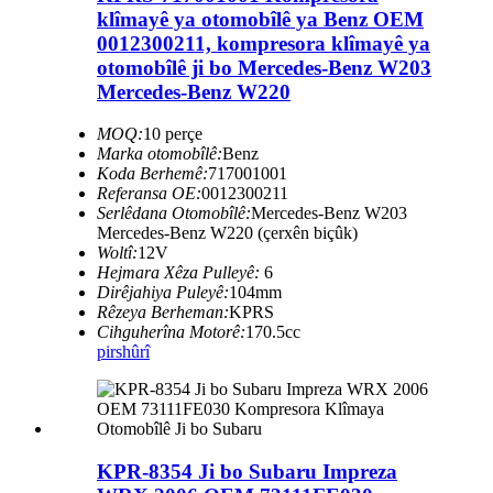
klîmayê ya otomobîlê ya Benz OEM
0012300211, kompresora klîmayê ya
otomobîlê ji bo Mercedes-Benz W203
Mercedes-Benz W220
MOQ:
10 perçe
Marka otomobîlê:
Benz
Koda Berhemê:
717001001
Referansa OE:
0012300211
Serlêdana Otomobîlê:
Mercedes-Benz W203
Mercedes-Benz W220 (çerxên biçûk)
Woltî:
12V
Hejmara Xêza Pulleyê:
6
Dirêjahiya Puleyê:
104mm
Rêzeya Berheman:
KPRS
Cihguherîna Motorê:
170.5cc
pirs
hûrî
KPR-8354 Ji bo Subaru Impreza