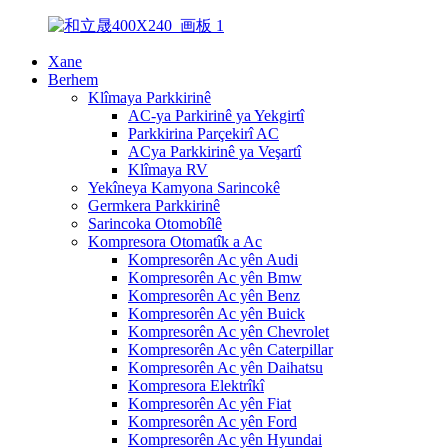
Xane
Berhem
Klîmaya Parkkirinê
AC-ya Parkirinê ya Yekgirtî
Parkkirina Parçekirî AC
ACya Parkkirinê ya Veşartî
Klîmaya RV
Yekîneya Kamyona Sarincokê
Germkera Parkkirinê
Sarincoka Otomobîlê
Kompresora Otomatîk a Ac
Kompresorên Ac yên Audi
Kompresorên Ac yên Bmw
Kompresorên Ac yên Benz
Kompresorên Ac yên Buick
Kompresorên Ac yên Chevrolet
Kompresorên Ac yên Caterpillar
Kompresorên Ac yên Daihatsu
Kompresora Elektrîkî
Kompresorên Ac yên Fiat
Kompresorên Ac yên Ford
Kompresorên Ac yên Hyundai