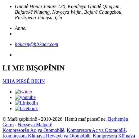
Gundê Houlu Jimare 130, Komîteya Gundê Qingyun,
Bajarokê Niutang, Navçeya Wujin, Bajarê Changzhou,
Parêzgeha Jiangsu, Çîn
Anne:
holicen@hlskaac.com
LI ME BIŞOPÎNIN
NIHA PIRSÊ BIKIN
© Mafê çapkirinê - 2010-2026: Hemû maf parastî ne.
Berhemên
Germ
-
Nexşeya Malperê
Kompresorên Ac-ya Otomobîlê
,
Kompresora Ac ya Otomobîlê
,
Kompresora Klîmaya Hewayê ya Otomobîlê
,
Kompresora Klîmaya