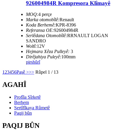
926004984R Kompresora Klîmayê
MOQ:
4 perçe
Marka otomobîlê:
Renault
Koda Berhemê:
KPR-8396
Referansa OE:
926004984R
Serlêdana Otomobîlê:
RRNAULT LOGAN
SANDRO
Woltî:
12V
Hejmara Xêza Pulleyê:
3
Dirêjahiya Puleyê:
100mm
pirs
hûrî
1
2
3
4
5
6
Paşê >
>>
Rûpel 1 / 13
AGAHÎ
Profîla Şîrketê
Berhem
Sertîfîkaya Rûmetê
Paqij bûn
PAQIJ BÛN