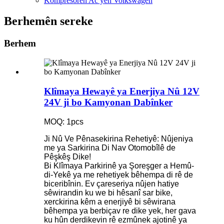
Kompresorên Ac yên Volkswagen
Berhemên sereke
Berhem
Klîmaya Hewayê ya Enerjiya Nû 12V
24V ji bo Kamyonan Dabînker
MOQ: 1pcs
Ji Nû Ve Pênasekirina Rehetiyê: Nûjeniya
me ya Sarkirina Di Nav Otomobîlê de
Pêşkêş Dike!
Bi Klîmaya Parkirinê ya Şoreşger a Hemû-
di-Yekê ya me rehetiyek bêhempa di rê de
biceribînin. Ev çareseriya nûjen hatiye
sêwirandin ku we bi hêsanî sar bike,
xerckirina kêm a enerjiyê bi sêwirana
bêhempa ya berbiçav re dike yek, her gava
ku hûn derdikevin rê ezmûnek ajotinê ya