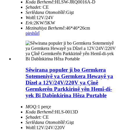
Koda Berhemê:
HLSW-JRQ0016A-D
Şehadet:
CE
Serlêdana Otomobîlê:
Gişt
Woltî:
12V/24V
Erk:
2KW/5KW
Mezinahiya Berhemê:
46*46*26cm
pirs
hûrî
Sêwirana populer ji bo Germkera
Sotemeniyê ya Germkera Hewayê ya
Dîzel a 12V/24V/220V ya Çînê
Germkerên Parkkirinê yên Hemî-di-
yek Bi Dabînkirina Hêza Portable
MOQ:
1 perçe
Koda Berhemê:
HLS-0013D
Şehadet:
CE
Serlêdana Otomobîlê:
Gişt
Woltî:
12V/24V/220V