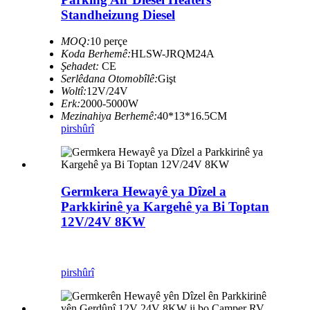
Standheizung Diesel
MOQ:
10 perçe
Koda Berhemê:
HLSW-JRQM24A
Şehadet:
CE
Serlêdana Otomobîlê:
Gişt
Woltî:
12V/24V
Erk:
2000-5000W
Mezinahiya Berhemê:
40*13*16.5CM
pirs
hûrî
Germkera Hewayê ya Dîzel a
Parkkirinê ya Kargehê ya Bi Toptan
12V/24V 8KW
pirs
hûrî