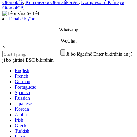
Otomobîlê
,
Kompresora Otomatîk a Ac
,
Kompresor û Klîmaya
Otomobîlê
,
Emailê bişîne
Whatsapp
WeChat
x
Ji bo lêgerînê Enter bikirtînin an jî
ji bo girtinê ESC bikirtînin
English
French
German
Portuguese
Spanish
Russian
Japanese
Korean
Arabic
Irish
Greek
Turkish
Italian