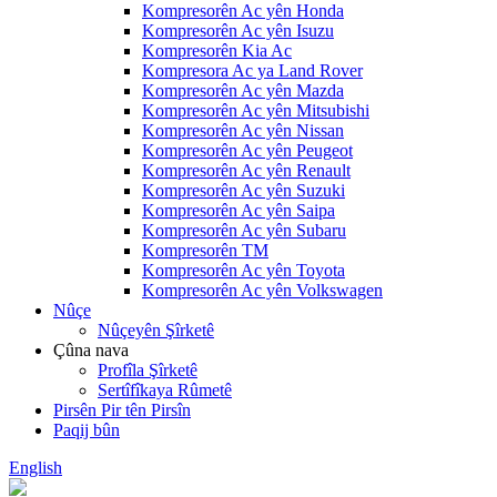
Kompresorên Ac yên Honda
Kompresorên Ac yên Isuzu
Kompresorên Kia Ac
Kompresora Ac ya Land Rover
Kompresorên Ac yên Mazda
Kompresorên Ac yên Mitsubishi
Kompresorên Ac yên Nissan
Kompresorên Ac yên Peugeot
Kompresorên Ac yên Renault
Kompresorên Ac yên Suzuki
Kompresorên Ac yên Saipa
Kompresorên Ac yên Subaru
Kompresorên TM
Kompresorên Ac yên Toyota
Kompresorên Ac yên Volkswagen
Nûçe
Nûçeyên Şîrketê
Çûna nava
Profîla Şîrketê
Sertîfîkaya Rûmetê
Pirsên Pir tên Pirsîn
Paqij bûn
English