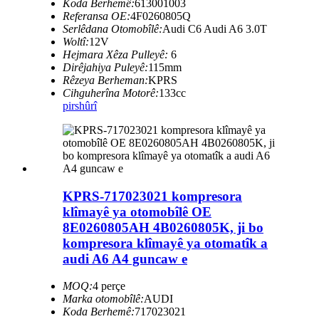
Koda Berhemê:
613001003
Referansa OE:
4F0260805Q
Serlêdana Otomobîlê:
Audi C6 Audi A6 3.0T
Woltî:
12V
Hejmara Xêza Pulleyê:
6
Dirêjahiya Puleyê:
115mm
Rêzeya Berheman:
KPRS
Cihguherîna Motorê:
133cc
pirs
hûrî
KPRS-717023021 kompresora
klîmayê ya otomobîlê OE
8E0260805AH 4B0260805K, ji bo
kompresora klîmayê ya otomatîk a
audi A6 A4 guncaw e
MOQ:
4 perçe
Marka otomobîlê:
AUDI
Koda Berhemê:
717023021