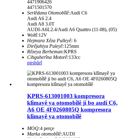
4471906426
4471501570
Serlêdana Otomobîlê:
Audi C6
Audi A6 2.4
Audi A8 3.0T
AUDI-A6L2.4/Audi A6 Quattro (11-08), (05)
Woltî:
12V
Hejmara Xêza Pulleyê:
6
Dirêjahiya Puleyê:
125mm
Rêzeya Berheman:
KPRS
Cihguherîna Motorê:
133cc
pirs
hûrî
KPRS-613001003 kompresora
klîmayê ya otomobîlê ji bo audi C6,
A6 OE 4F0260805Q kompresora
klîmayê ya otomobîlê
MOQ:
4 perçe
Marka otomobîlê:
AUDI