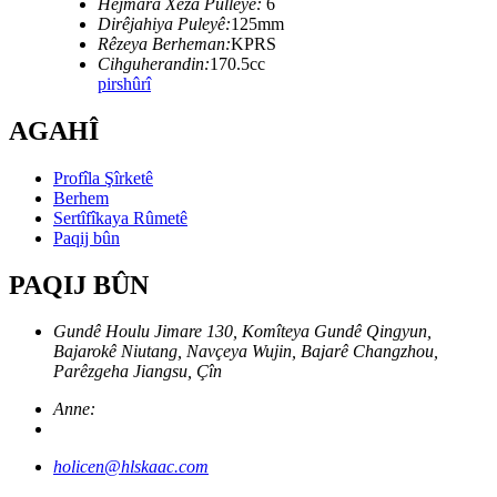
Hejmara Xêza Pulleyê:
6
Dirêjahiya Puleyê:
125mm
Rêzeya Berheman:
KPRS
Cihguherandin:
170.5cc
pirs
hûrî
AGAHÎ
Profîla Şîrketê
Berhem
Sertîfîkaya Rûmetê
Paqij bûn
PAQIJ BÛN
Gundê Houlu Jimare 130, Komîteya Gundê Qingyun,
Bajarokê Niutang, Navçeya Wujin, Bajarê Changzhou,
Parêzgeha Jiangsu, Çîn
Anne:
holicen@hlskaac.com