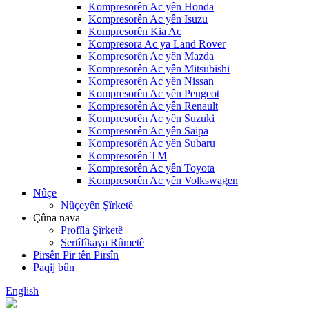
Kompresorên Ac yên Honda
Kompresorên Ac yên Isuzu
Kompresorên Kia Ac
Kompresora Ac ya Land Rover
Kompresorên Ac yên Mazda
Kompresorên Ac yên Mitsubishi
Kompresorên Ac yên Nissan
Kompresorên Ac yên Peugeot
Kompresorên Ac yên Renault
Kompresorên Ac yên Suzuki
Kompresorên Ac yên Saipa
Kompresorên Ac yên Subaru
Kompresorên TM
Kompresorên Ac yên Toyota
Kompresorên Ac yên Volkswagen
Nûçe
Nûçeyên Şîrketê
Çûna nava
Profîla Şîrketê
Sertîfîkaya Rûmetê
Pirsên Pir tên Pirsîn
Paqij bûn
English