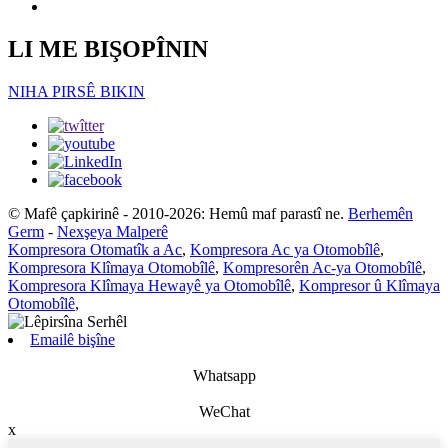
LI ME BIŞOPÎNIN
NIHA PIRSÊ BIKIN
© Mafê çapkirinê - 2010-2026: Hemû maf parastî ne.
Berhemên
Germ
-
Nexşeya Malperê
Kompresora Otomatîk a Ac
,
Kompresora Ac ya Otomobîlê
,
Kompresora Klîmaya Otomobîlê
,
Kompresorên Ac-ya Otomobîlê
,
Kompresora Klîmaya Hewayê ya Otomobîlê
,
Kompresor û Klîmaya
Otomobîlê
,
Emailê bişîne
Whatsapp
WeChat
x