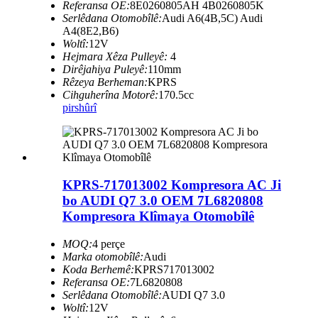
Referansa OE:
8E0260805AH 4B0260805K
Serlêdana Otomobîlê:
Audi A6(4B,5C) Audi
A4(8E2,B6)
Woltî:
12V
Hejmara Xêza Pulleyê:
4
Dirêjahiya Puleyê:
110mm
Rêzeya Berheman:
KPRS
Cihguherîna Motorê:
170.5cc
pirs
hûrî
KPRS-717013002 Kompresora AC Ji
bo AUDI Q7 3.0 OEM 7L6820808
Kompresora Klîmaya Otomobîlê
MOQ:
4 perçe
Marka otomobîlê:
Audi
Koda Berhemê:
KPRS717013002
Referansa OE:
7L6820808
Serlêdana Otomobîlê:
AUDI Q7 3.0
Woltî:
12V