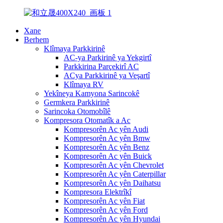
Xane
Berhem
Klîmaya Parkkirinê
AC-ya Parkirinê ya Yekgirtî
Parkkirina Parçekirî AC
ACya Parkkirinê ya Veşartî
Klîmaya RV
Yekîneya Kamyona Sarincokê
Germkera Parkkirinê
Sarincoka Otomobîlê
Kompresora Otomatîk a Ac
Kompresorên Ac yên Audi
Kompresorên Ac yên Bmw
Kompresorên Ac yên Benz
Kompresorên Ac yên Buick
Kompresorên Ac yên Chevrolet
Kompresorên Ac yên Caterpillar
Kompresorên Ac yên Daihatsu
Kompresora Elektrîkî
Kompresorên Ac yên Fiat
Kompresorên Ac yên Ford
Kompresorên Ac yên Hyundai