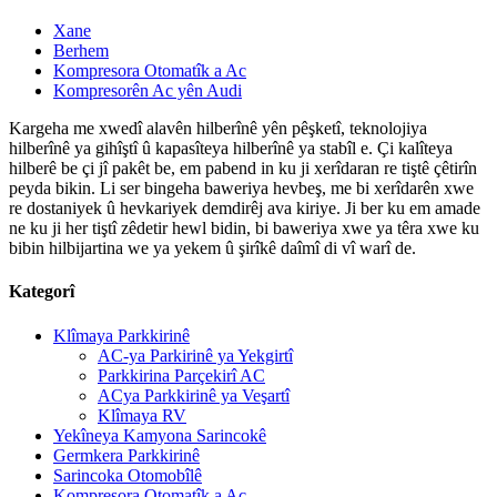
Xane
Berhem
Kompresora Otomatîk a Ac
Kompresorên Ac yên Audi
Kargeha me xwedî alavên hilberînê yên pêşketî, teknolojiya
hilberînê ya gihîştî û kapasîteya hilberînê ya stabîl e. Çi kalîteya
hilberê be çi jî pakêt be, em pabend in ku ji xerîdaran re tiştê çêtirîn
peyda bikin. Li ser bingeha baweriya hevbeş, me bi xerîdarên xwe
re dostaniyek û hevkariyek demdirêj ava kiriye. Ji ber ku em amade
ne ku ji her tiştî zêdetir hewl bidin, bi baweriya xwe ya têra xwe ku
bibin hilbijartina we ya yekem û şirîkê daîmî di vî warî de.
Kategorî
Klîmaya Parkkirinê
AC-ya Parkirinê ya Yekgirtî
Parkkirina Parçekirî AC
ACya Parkkirinê ya Veşartî
Klîmaya RV
Yekîneya Kamyona Sarincokê
Germkera Parkkirinê
Sarincoka Otomobîlê
Kompresora Otomatîk a Ac