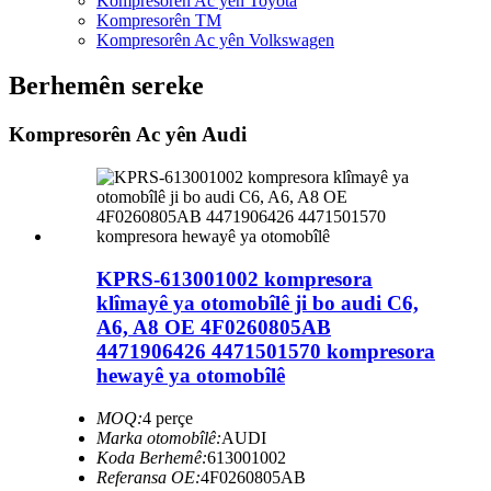
Kompresorên Ac yên Toyota
Kompresorên TM
Kompresorên Ac yên Volkswagen
Berhemên sereke
Kompresorên Ac yên Audi
KPRS-613001002 kompresora
klîmayê ya otomobîlê ji bo audi C6,
A6, A8 OE 4F0260805AB
4471906426 4471501570 kompresora
hewayê ya otomobîlê
MOQ:
4 perçe
Marka otomobîlê:
AUDI
Koda Berhemê:
613001002
Referansa OE:
4F0260805AB