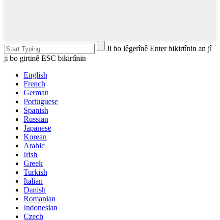
Ji bo lêgerînê Enter bikirtînin an jî
ji bo girtinê ESC bikirtînin
English
French
German
Portuguese
Spanish
Russian
Japanese
Korean
Arabic
Irish
Greek
Turkish
Italian
Danish
Romanian
Indonesian
Czech