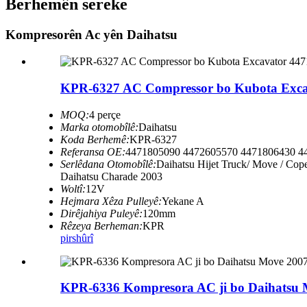
Berhemên sereke
Kompresorên Ac yên Daihatsu
KPR-6327 AC Compressor bo Kubota Exca
MOQ:
4 perçe
Marka otomobîlê:
Daihatsu
Koda Berhemê:
KPR-6327
Referansa OE:
4471805090 4472605570 4471806430 4
Serlêdana Otomobîlê:
Daihatsu Hijet Truck/ Move / Cop
Daihatsu Charade 2003
Woltî:
12V
Hejmara Xêza Pulleyê:
Yekane A
Dirêjahiya Puleyê:
120mm
Rêzeya Berheman:
KPR
pirs
hûrî
KPR-6336 Kompresora AC ji bo Daihatsu M