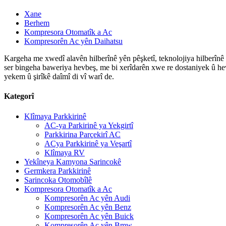
Xane
Berhem
Kompresora Otomatîk a Ac
Kompresorên Ac yên Daihatsu
Kargeha me xwedî alavên hilberînê yên pêşketî, teknolojiya hilberînê ya 
ser bingeha baweriya hevbeş, me bi xerîdarên xwe re dostaniyek û hevk
yekem û şirîkê daîmî di vî warî de.
Kategorî
Klîmaya Parkkirinê
AC-ya Parkirinê ya Yekgirtî
Parkkirina Parçekirî AC
ACya Parkkirinê ya Veşartî
Klîmaya RV
Yekîneya Kamyona Sarincokê
Germkera Parkkirinê
Sarincoka Otomobîlê
Kompresora Otomatîk a Ac
Kompresorên Ac yên Audi
Kompresorên Ac yên Benz
Kompresorên Ac yên Buick
Kompresorên Ac yên Bmw