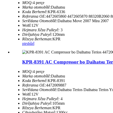
MOQ:
4 perçe
Marka otomobîlê:
Daihatsu
Koda Berhemê:
KPR-6336
Referansa OE:
4472605860 4472605870 88320B2060 
Serlêdana Otomobîlê:
Daihatsu Move 2007 Mira 2007
Woltî:
12V
Hejmara Xêza Pulleyê:
3
Dirêjahiya Puleyê:
120mm
Rêzeya Berheman:
KPR
pirs
hûrî
KPR-8391 AC Compressor bo Daihatsu Ter
MOQ:
4 perçe
Marka otomobîlê:
Daihatsu
Koda Berhemê:
KPR-8391
Referansa OE:
4472009887
Serlêdana Otomobîlê:
Daihatsu Terios Daihatsu Terios Y
Woltî:
12V
Hejmara Xêza Pulleyê:
4
Dirêjahiya Puleyê:
105mm
Rêzeya Berheman:
KPR
Cihguherîna Motorê:
1300cc