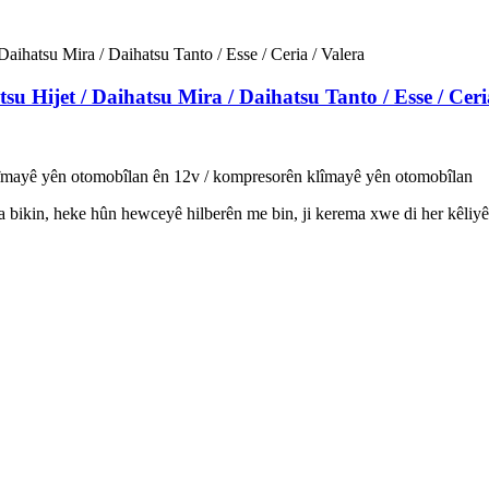
 Hijet / Daihatsu Mira / Daihatsu Tanto / Esse / Ceri
mayê yên otomobîlan ên 12v / kompresorên klîmayê yên otomobîlan
ikin, heke hûn hewceyê hilberên me bin, ji kerema xwe di her kêliyê d