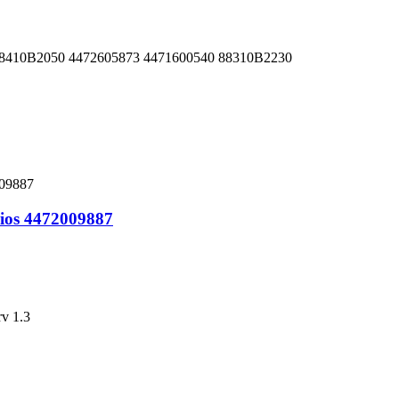
88410B2050 4472605873 4471600540 88310B2230
ios 4472009887
rv 1.3