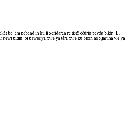
akêt be, em pabend in ku ji xerîdaran re tiştê çêtirîn peyda bikin. Li
ir hewl bidin, bi baweriya xwe ya têra xwe ku bibin hilbijartina we ya