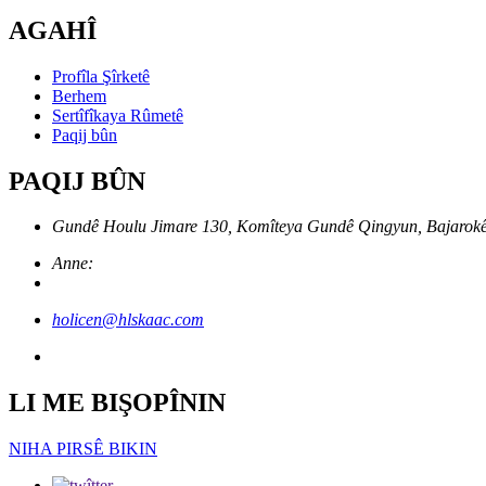
AGAHÎ
Profîla Şîrketê
Berhem
Sertîfîkaya Rûmetê
Paqij bûn
PAQIJ BÛN
Gundê Houlu Jimare 130, Komîteya Gundê Qingyun, Bajarokê 
Anne:
holicen@hlskaac.com
LI ME BIŞOPÎNIN
NIHA PIRSÊ BIKIN