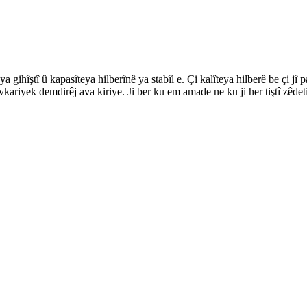
gihîştî û kapasîteya hilberînê ya stabîl e. Çi kalîteya hilberê be çi jî p
ariyek demdirêj ava kiriye. Ji ber ku em amade ne ku ji her tiştî zêdet