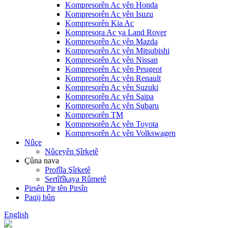
Kompresorên Ac yên Honda
Kompresorên Ac yên Isuzu
Kompresorên Kia Ac
Kompresora Ac ya Land Rover
Kompresorên Ac yên Mazda
Kompresorên Ac yên Mitsubishi
Kompresorên Ac yên Nissan
Kompresorên Ac yên Peugeot
Kompresorên Ac yên Renault
Kompresorên Ac yên Suzuki
Kompresorên Ac yên Saipa
Kompresorên Ac yên Subaru
Kompresorên TM
Kompresorên Ac yên Toyota
Kompresorên Ac yên Volkswagen
Nûçe
Nûçeyên Şîrketê
Çûna nava
Profîla Şîrketê
Sertîfîkaya Rûmetê
Pirsên Pir tên Pirsîn
Paqij bûn
English