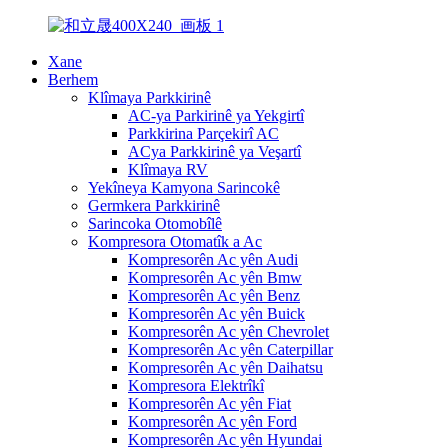
Xane
Berhem
Klîmaya Parkkirinê
AC-ya Parkirinê ya Yekgirtî
Parkkirina Parçekirî AC
ACya Parkkirinê ya Veşartî
Klîmaya RV
Yekîneya Kamyona Sarincokê
Germkera Parkkirinê
Sarincoka Otomobîlê
Kompresora Otomatîk a Ac
Kompresorên Ac yên Audi
Kompresorên Ac yên Bmw
Kompresorên Ac yên Benz
Kompresorên Ac yên Buick
Kompresorên Ac yên Chevrolet
Kompresorên Ac yên Caterpillar
Kompresorên Ac yên Daihatsu
Kompresora Elektrîkî
Kompresorên Ac yên Fiat
Kompresorên Ac yên Ford
Kompresorên Ac yên Hyundai