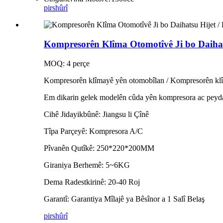
pirs
hûrî
Kompresorên Klîma Otomotîvê Ji bo Daihatsu
MOQ: 4 perçe
Kompresorên klîmayê yên otomobîlan / Kompresorên klî
Em dikarin gelek modelên cûda yên kompresora ac peyda b
Cihê Jidayikbûnê: Jiangsu li Çînê
Tîpa Parçeyê: Kompresora A/C
Pîvanên Qutîkê: 250*220*200MM
Giraniya Berhemê: 5~6KG
Dema Radestkirinê: 20-40 Roj
Garantî: Garantiya Mîlajê ya Bêsînor a 1 Salî Belaş
pirs
hûrî