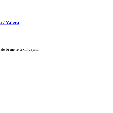
a / Valera
e bi me re têkilî daynin.