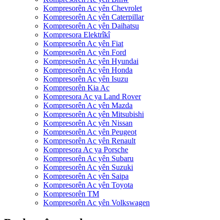
Kompresorên Ac yên Chevrolet
Kompresorên Ac yên Caterpillar
Kompresorên Ac yên Daihatsu
Kompresora Elektrîkî
Kompresorên Ac yên Fiat
Kompresorên Ac yên Ford
Kompresorên Ac yên Hyundai
Kompresorên Ac yên Honda
Kompresorên Ac yên Isuzu
Kompresorên Kia Ac
Kompresora Ac ya Land Rover
Kompresorên Ac yên Mazda
Kompresorên Ac yên Mitsubishi
Kompresorên Ac yên Nissan
Kompresorên Ac yên Peugeot
Kompresorên Ac yên Renault
Kompresora Ac ya Porsche
Kompresorên Ac yên Subaru
Kompresorên Ac yên Suzuki
Kompresorên Ac yên Saipa
Kompresorên Ac yên Toyota
Kompresorên TM
Kompresorên Ac yên Volkswagen