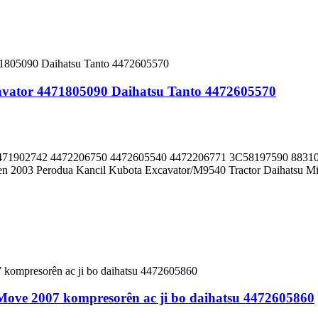
vator 4471805090 Daihatsu Tanto 4472605570
471902742 4472206750 4472605540 4472206771 3C58197590 8831
en 2003 Perodua Kancil Kubota Excavator/M9540 Tractor Daihatsu Mir
ove 2007 kompresorên ac ji bo daihatsu 4472605860