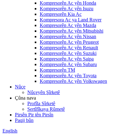
Kompresorên Ac yên Honda
Kompresorên Ac yên Isuzu
Kompresorên Kia Ac
Kompresora Ac ya Land Rover
Kompresorên Ac yên Mazda
Kompresorên Ac yên Mitsubishi
Kompresorên Ac yên Nissan
Kompresorên Ac yên Peugeot
Kompresorên Ac yên Renault
Kompresorên Ac yên Suzuki
Kompresorên Ac yên Saipa
Kompresorên Ac yên Subaru
Kompresorên TM
Kompresorên Ac yên Toyota
Kompresorên Ac yên Volkswagen
Nûçe
Nûçeyên Şîrketê
Çûna nava
Profîla Şîrketê
Sertîfîkaya Rûmetê
Pirsên Pir tên Pirsîn
Paqij bûn
English