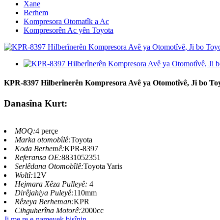
Xane
Berhem
Kompresora Otomatîk a Ac
Kompresorên Ac yên Toyota
KPR-8397 Hilberînerên Kompresora Avê ya Otomotîvê, Ji bo T
Danasîna Kurt:
MOQ:
4 perçe
Marka otomobîlê:
Toyota
Koda Berhemê:
KPR-8397
Referansa OE:
8831052351
Serlêdana Otomobîlê:
Toyota Yaris
Woltî:
12V
Hejmara Xêza Pulleyê:
4
Dirêjahiya Puleyê:
110mm
Rêzeya Berheman:
KPR
Cihguherîna Motorê:
2000cc
Ji me re e-nameyek bişînin