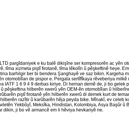
aniyek e ku balê dikişîne ser kompresorên ac yên otomob
eyê, tîma xizmeta piştî firotanê, tîma lêkolîn û pêşkeftinê heye
ina barhilgir ber bi bendera Şanghayê ve saz bikin. Kargeha me
yên otomobîlan de pispor e. Pergala sertîfîkaya rêveberiya milkê
IATF 1 6 9 4 9 derbas kiriye. Di heman demê de, ji bo gelek p
 û pêşkeftina hilberên xwerû yên OEM-ên otomobîlan û hilberîne
karûbarên piştî firotanê yên hilberên xwerû di demek kurt de te
hilberên razîtir û karûbarên hêja peyda bike. Mînakî, ev celeb k
wletên Yekbûyî, Meksîka, Hindistan, Kolombiya, Asya Başûr û Başû
r dikin, ji bo vê armancê em li hêviya hevkariyê ne.