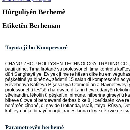
Hûrguliyên Berhemê
Etîketên Berheman
Toyota ji bo Kompresorê
CHANG ZHOU HOLLYSEN TECHNOLOGY TRADING CO.,LTD pargîd
paqijkirinê. Tîma firotanê ya profesyonel, tîma kontrola kalît
dûrî Şanghayê ye. Ev yek ji me re hêsan dike ku em veguhast
pêşkeftinê ya bihêz e., zêdetirî 15 salan di kompresorên ac 
Rêveberiya Kalîteya Pîşesaziya Otomobîlan a Navneteweyî ya 
profesyonel û tesîsên hardware dikarin hewcedariyên lêkolîn
sêwirandin, lêkolîn û pêşkeftin, nimûne, hilberîna girseyî û 
bikeve û xwe bi berdewamî derbas bike û ji xerîdarên xwe re 
herêmên cîhanê, di nav de Hollanda, Îsraîl, Îtalya, Rûsya, De
kalîteya hêja, bihayê maqûl, radestkirina di wextê xwe de isra
Parametreyên berhemê