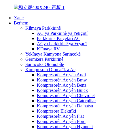
Xane
Berhem
Klîmaya Parkkirinê
AC-ya Parkirinê ya Yekgirtî
Parkkirina Parçekirî AC
ACya Parkkirinê ya Veşartî
Klîmaya RV
Yekîneya Kamyona Sarincokê
Germkera Parkkirinê
Sarincoka Otomobîlê
Kompresora Otomatîk a Ac
Kompresorên Ac yên Audi
Kompresorên Ac yên Bmw
Kompresorên Ac yên Benz
Kompresorên Ac yên Buick
Kompresorên Ac yên Chevrolet
Kompresorên Ac yên Caterpillar
Kompresorên Ac yên Daihatsu
Kompresora Elektrîkî
Kompresorên Ac yên Fiat
Kompresorên Ac yên Ford
Kompresorên Ac yên Hyundai