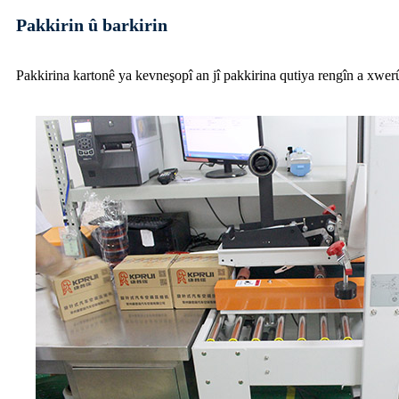
Pakkirin û barkirin
Pakkirina kartonê ya kevneşopî an jî pakkirina qutiya rengîn a xwer