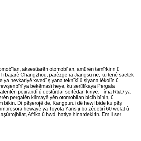
îlan, aksesûarên otomobîlan, amûrên tamîrkirin û
. Em li bajarê Changzhou, parêzgeha Jiangsu ne, ku tenê saetek
 ya hevkariyê xwedî şiyana teknîkî û şiyana lêkolîn û
 rewşenbîrî ya bêkêmasî heye, ku sertîfîkaya Pergala
atentên pejirandî û destûrdar serlêdan kiriye. Tîma R&D ya
rên pergalên klîmayê yên otomobîlan bicîh bînin, û
mam bikin. Di pêşerojê de, Kangpurui dê hewl bide ku pêş
ompresora hewayê ya Toyota Yaris ji bo zêdetirî 60 welat û
rrojhilat, Afrîka û hwd. hatiye hinardekirin. Em li ser