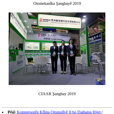
Otomekanîka Şanghayê 2019
CIAAR Şanghay 2019
Pêşî:
Kompresorên Klîma Otomotîvê Ji bo Daihatsu Hijet /