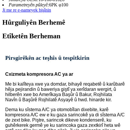
Parametreyên pûleyê:
6PK φ100
Ji me re e-nameyek bişînin
Hûrguliyên Berhemê
Etîketên Berheman
Pirsgirêkên ac teşhîs û tespîtkirin
C
xizmeta kompresora AC ya ar
Me bi kalîteya xwe ya domdar, bihayê reqabetê û karûbarê
hêja pejirandin û baweriya giştî ya xerîdaran wergirt, û
hilberên xwe bo Amerîkaya Başûr û Bakur, Rojhilata
Navîn û Başûrê Rojhilatê Asyayê û hwd. hinarde kir.
Dema ku sîstema A/C ya otomobîlan dixebite, karê
kompresora A/C ew e ku gaza sarincokê ya di sîstema A/C
de zext bike. Piştre, sarincok dikeve kondenserê, ku
guhêrkerek germê ye ku sarincoka gaza zextkirî heta wê