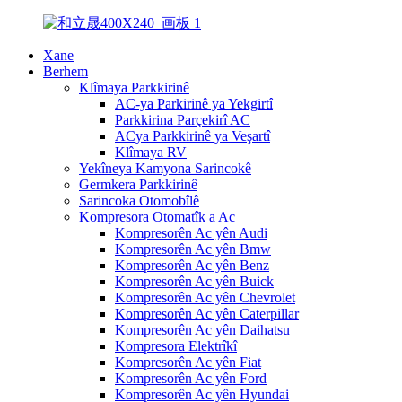
Xane
Berhem
Klîmaya Parkkirinê
AC-ya Parkirinê ya Yekgirtî
Parkkirina Parçekirî AC
ACya Parkkirinê ya Veşartî
Klîmaya RV
Yekîneya Kamyona Sarincokê
Germkera Parkkirinê
Sarincoka Otomobîlê
Kompresora Otomatîk a Ac
Kompresorên Ac yên Audi
Kompresorên Ac yên Bmw
Kompresorên Ac yên Benz
Kompresorên Ac yên Buick
Kompresorên Ac yên Chevrolet
Kompresorên Ac yên Caterpillar
Kompresorên Ac yên Daihatsu
Kompresora Elektrîkî
Kompresorên Ac yên Fiat
Kompresorên Ac yên Ford
Kompresorên Ac yên Hyundai