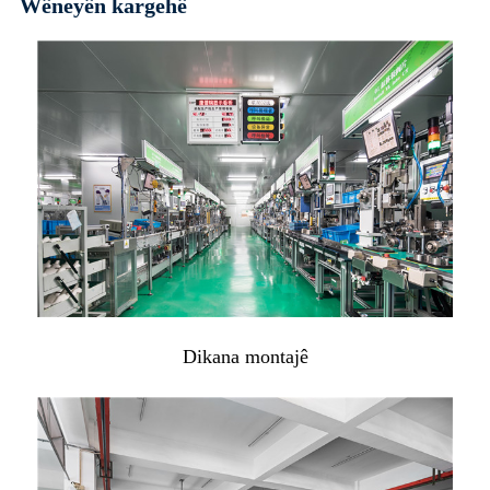
Wêneyên kargehê
Dikana montajê