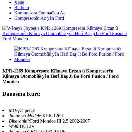
Xane
Berhem
Kompresora Otomatîk a Ac
Kompresorên Ac yên Ford
KPR-1269 Kompresora Klîmaya Erzan û Kompresorên
Klîmaya Otomobîlê yên Herî Baş Ji Bo Ford Fusion / Ford
Mondeo
Danasîna Kurt:
MOQ:
4 perçe
Jimareya Modelê:
KPR-1269
Bikaranînî:
Ford Mondeo III 2.5 2002-2007
Woltî:
DC12V
Jimareya OEM:
10-160-01026