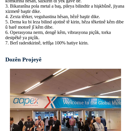
komkirina hêsan, sazkirin di yek gavê de.
3. Bikaranîna pola metal a baş, pileya bilindtir a hişkbûnê, jiyana
xizmetê baştir dike.
4. Zexta têrker, veguhastina hêsan, hêzê baştir dike.
5. Dema ku bi leza bilind ajotinê tê kirin, hêza têketinê kêm dibe
û barê motorê jî kêm dibe.
6. Operasyona nerm, dengê kêm, vibrasyona piçûk, torka
destpêkê ya piçûk.
7. Berî radestkirinê, teftîşa 100% hatiye kirin.
Dozên Projeyê