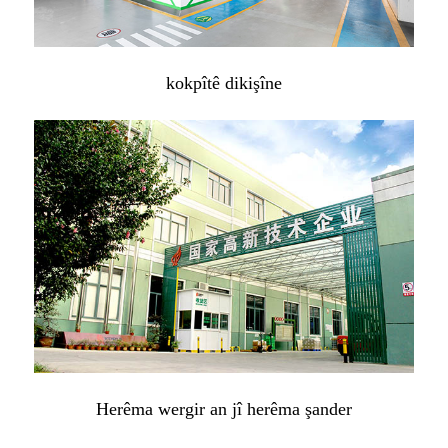
kokpîtê dikişîne
Herêma wergir an jî herêma şander