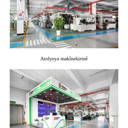
Atolyeya makînekirinê