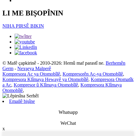
LI ME BIŞOPÎNIN
NIHA PIRSÊ BIKIN
© Mafê çapkirinê - 2010-2026: Hemû maf parastî ne.
Berhemên
Germ
-
Nexşeya Malperê
Kompresora Ac ya Otomobîlê
,
Kompresorên Ac-ya Otomobîlê
,
Kompresora Klîmaya Hewayê ya Otomobîlê
,
Kompresora Otomatîk
a Ac
,
Kompresor û Klîmaya Otomobîlê
,
Kompresora Klîmaya
Otomobîlê
,
Emailê bişîne
Whatsapp
WeChat
x