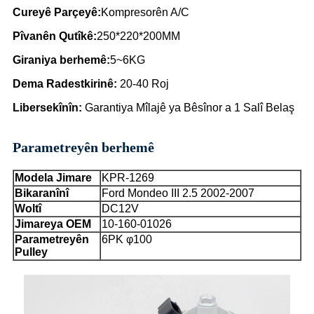
Cureyê Parçeyê
:
Kompresorên A/C
Pîvanên Qutîkê
:
250*220*200MM
Giraniya berhemê:
5~6KG
Dema Radestkirinê
:
20-40 Roj
Libersekînîn
:
Garantiya Mîlajê ya Bêsînor a 1 Salî Belaş
Parametreyên berhemê
Modela Jimare
KPR-1269
Bikaranînî
Ford Mondeo III 2.5 2002-2007
Woltî
DC12V
Jimareya OEM
10-160-01026
Parametreyên
6PK φ100
Pulley