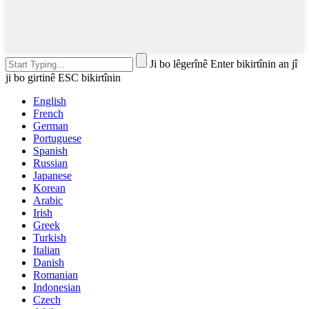
Ji bo lêgerînê Enter bikirtînin an jî
ji bo girtinê ESC bikirtînin
English
French
German
Portuguese
Spanish
Russian
Japanese
Korean
Arabic
Irish
Greek
Turkish
Italian
Danish
Romanian
Indonesian
Czech