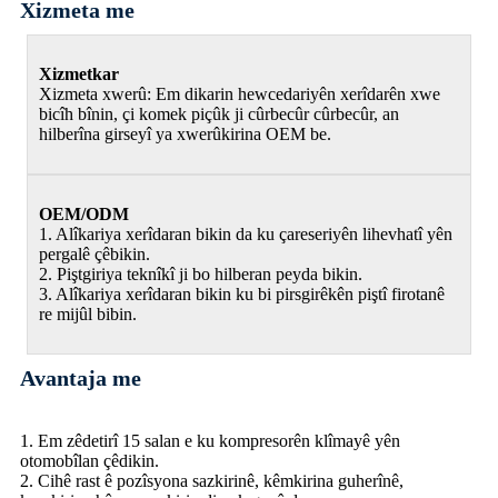
Xizmeta me
Xizmetkar
Xizmeta xwerû: Em dikarin hewcedariyên xerîdarên xwe
bicîh bînin, çi komek piçûk ji cûrbecûr cûrbecûr, an
hilberîna girseyî ya xwerûkirina OEM be.
OEM/ODM
1. Alîkariya xerîdaran bikin da ku çareseriyên lihevhatî yên
pergalê çêbikin.
2. Piştgiriya teknîkî ji bo hilberan peyda bikin.
3. Alîkariya xerîdaran bikin ku bi pirsgirêkên piştî firotanê
re mijûl bibin.
Avantaja me
1. Em zêdetirî 15 salan e ku kompresorên klîmayê yên
otomobîlan çêdikin.
2. Cihê rast ê pozîsyona sazkirinê, kêmkirina guherînê,