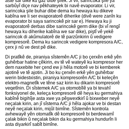
astê sar dike ku gaz dibe şilek. Ji vir, sarincoka şile ya
sarbûyî diçe nav pêkhateyek bi navê evaporator. Li vir,
sarincoka şile buhar dibe dema ku hewaya ku dikeve
kabîna we li ser evaporatorê diherike (divê were zanîn ku
evaporator bi saya sarincokê pir sar e). Hewaya ku ji
evaporatorê derbas dibe sarincokê germ dike (bi vî rengî
hewaya ku diherike kabîna we sar dike), piştî vê yekê
sarincok di akûmulatorê de tê parzûnkirin û vedigere
kompresorê. Dema ku sarincok vedigere kompresora A/C,
çerx ji nû ve dest pê dike.
Di pratîkê de, piraniya sîstemên A/C ji bo çerxên erkê yên
guhêrbar hatine çêkirin, ev tê vê wateyê ku kompresor her
dem naxebite her çend ew ji hêla motorê ve bi kemberek
ajotinê ve tê ajotin. Ji bo ku çerxên erkê yên guhêrbar
werin bidestxistin, piraniya kompresorên A/C bi keleçên
elektro-magnetîk ve têne saz kirin ku dikarin kompresorê
veqetînin. Di sîstemek A/C ya otomobîlê ya bi tevahî
fonksiyonel de, keleça kompresorê dê heya ku germahiya
kabînê bigihîje asta xwe ya pêşwextkirî û bixweber neyê
neçalak kirin, an jî sîstema A/C ji hêla ajokar ve bi destan
neyê neçalak kirin, mijûl bimîne. Sîstemên kontrola
avhewayê yên otomatîk dê kompresorê bi berdewamî
çalak bikin û neçalak bikin da ku germahiya hundurîn li
asta diyarkirî sabît bimîne.