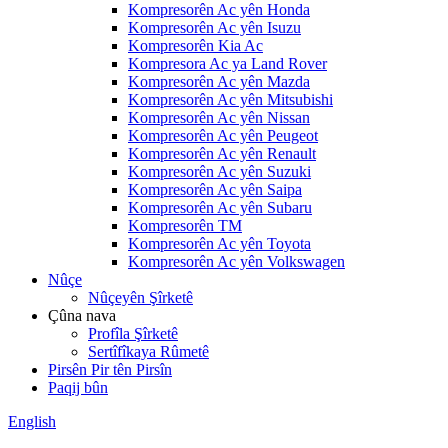
Kompresorên Ac yên Honda
Kompresorên Ac yên Isuzu
Kompresorên Kia Ac
Kompresora Ac ya Land Rover
Kompresorên Ac yên Mazda
Kompresorên Ac yên Mitsubishi
Kompresorên Ac yên Nissan
Kompresorên Ac yên Peugeot
Kompresorên Ac yên Renault
Kompresorên Ac yên Suzuki
Kompresorên Ac yên Saipa
Kompresorên Ac yên Subaru
Kompresorên TM
Kompresorên Ac yên Toyota
Kompresorên Ac yên Volkswagen
Nûçe
Nûçeyên Şîrketê
Çûna nava
Profîla Şîrketê
Sertîfîkaya Rûmetê
Pirsên Pir tên Pirsîn
Paqij bûn
English