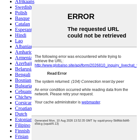
Afrikaans
Swedish
Polish
Basque
Catalan
Esperanto
Hindi
Lao
Albanian
Amharic
Armenian
Azerbaijani
Belarusian
Bengali
Bosnian
Bulgarian
Cebuano
Chichewa
Corsican
Croatian
Dutch
Estonian
Filipino
Finnish
Frisian