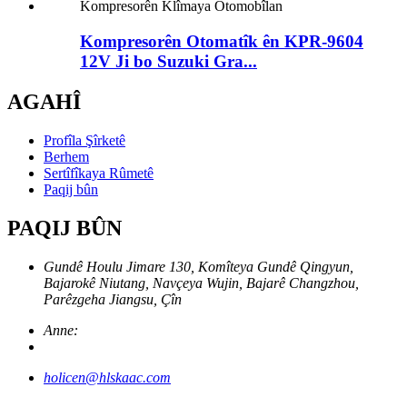
Kompresorên Otomatîk ên KPR-9604
12V Ji bo Suzuki Gra...
AGAHÎ
Profîla Şîrketê
Berhem
Sertîfîkaya Rûmetê
Paqij bûn
PAQIJ BÛN
Gundê Houlu Jimare 130, Komîteya Gundê Qingyun,
Bajarokê Niutang, Navçeya Wujin, Bajarê Changzhou,
Parêzgeha Jiangsu, Çîn
Anne:
holicen@hlskaac.com