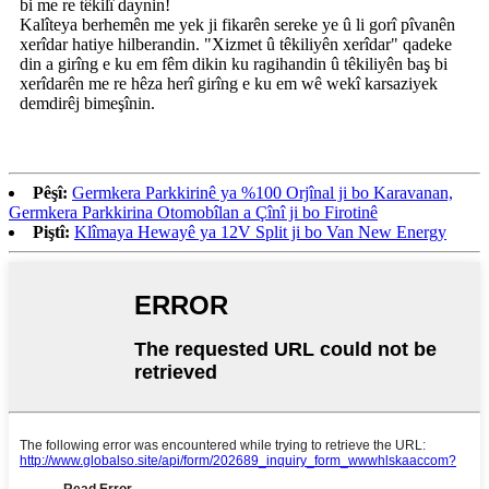
bi me re têkilî daynin!
Kalîteya berhemên me yek ji fikarên sereke ye û li gorî pîvanên
xerîdar hatiye hilberandin. "Xizmet û têkiliyên xerîdar" qadeke
din a girîng e ku em fêm dikin ku ragihandin û têkiliyên baş bi
xerîdarên me re hêza herî girîng e ku em wê wekî karsaziyek
demdirêj bimeşînin.
Pêşî:
Germkera Parkkirinê ya %100 Orjînal ji bo Karavanan,
Germkera Parkkirina Otomobîlan a Çînî ji bo Firotinê
Piştî:
Klîmaya Hewayê ya 12V Split ji bo Van New Energy