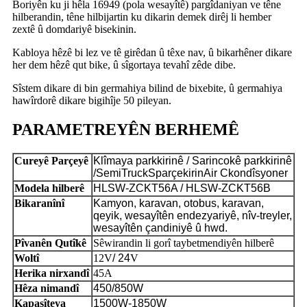
Boriyên ku ji hêla 16949 (pola wesayîtê) pargîdaniyan ve têne
hilberandin, têne hilbijartin ku dikarin demek dirêj li hember
zextê û domdariyê bisekinin.
Kabloya hêzê bi lez ve tê girêdan û têxe nav, û bikarhêner dikare
her dem hêzê qut bike, û sîgortaya tevahî zêde dibe.
Sîstem dikare di bin germahiya bilind de bixebite, û germahiya
hawîrdorê dikare bigihîje 50 pileyan.
PARAMETREYÊN BERHEMÊ
Cureyê Parçeyê
Klîmaya parkkirinê / Sarincokê parkkirinê
/
S
emi
T
ruck
S
parçekirin
A
ir
C
kondîsyoner
Modela hilberê
HLSW-ZCKT56A /
HLSW-ZCKT56
B
Bikaranînî
Kamyon, karavan, otobus, karavan,
qeyik, wesayîtên endezyariyê, nîv-treyler,
wesayîtên çandiniyê û hwd.
Pîvanên Qutîkê
Sêwirandin li gorî taybetmendiyên hilberê
Woltî
12V
/ 24
V
Herika nirxandî
45A
Hêza nimandî
450/850W
Kapasîteya
1500W
-1850W