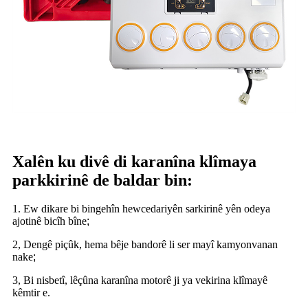
Xalên ku divê di karanîna klîmaya
parkkirinê de baldar bin:
1. Ew dikare bi bingehîn hewcedariyên sarkirinê yên odeya
ajotinê bicîh bîne
;
2, Dengê piçûk, hema bêje bandorê li ser mayî kamyonvanan
nake
;
3, Bi nisbetî, lêçûna karanîna motorê ji ya vekirina klîmayê
kêmtir e.