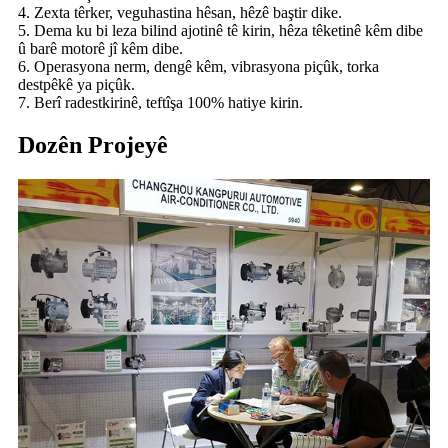
4. Zexta têrker, veguhastina hêsan, hêzê baştir dike.
5. Dema ku bi leza bilind ajotinê tê kirin, hêza têketinê kêm dibe
û barê motorê jî kêm dibe.
6. Operasyona nerm, dengê kêm, vibrasyona piçûk, torka
destpêkê ya piçûk.
7. Berî radestkirinê, teftîşa 100% hatiye kirin.
Dozên Projeyê