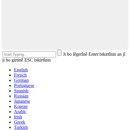
Ji bo lêgerînê Enter bikirtînin an jî
ji bo girtinê ESC bikirtînin
English
French
German
Portuguese
Spanish
Russian
Japanese
Korean
Arabic
Irish
Greek
Turkish