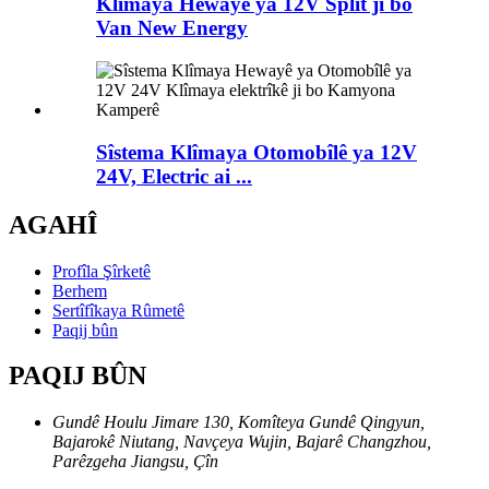
Klîmaya Hewayê ya 12V Split ji bo
Van New Energy
Sîstema Klîmaya Otomobîlê ya 12V
24V, Electric ai ...
AGAHÎ
Profîla Şîrketê
Berhem
Sertîfîkaya Rûmetê
Paqij bûn
PAQIJ BÛN
Gundê Houlu Jimare 130, Komîteya Gundê Qingyun,
Bajarokê Niutang, Navçeya Wujin, Bajarê Changzhou,
Parêzgeha Jiangsu, Çîn