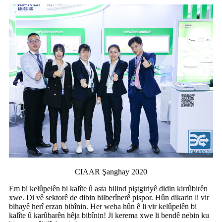
CIAAR Şanghay 2020
Em bi kelûpelên bi kalîte û asta bilind piştgiriyê didin kirrûbirên
xwe. Di vê sektorê de dibin hilberînerê pispor. Hûn dikarin li vir
bihayê herî erzan bibînin. Her weha hûn ê li vir kelûpelên bi
kalîte û karûbarên hêja bibînin! Ji kerema xwe li bendê nebin ku