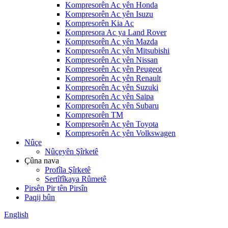
Kompresorên Ac yên Honda
Kompresorên Ac yên Isuzu
Kompresorên Kia Ac
Kompresora Ac ya Land Rover
Kompresorên Ac yên Mazda
Kompresorên Ac yên Mitsubishi
Kompresorên Ac yên Nissan
Kompresorên Ac yên Peugeot
Kompresorên Ac yên Renault
Kompresorên Ac yên Suzuki
Kompresorên Ac yên Saipa
Kompresorên Ac yên Subaru
Kompresorên TM
Kompresorên Ac yên Toyota
Kompresorên Ac yên Volkswagen
Nûçe
Nûçeyên Şîrketê
Çûna nava
Profîla Şîrketê
Sertîfîkaya Rûmetê
Pirsên Pir tên Pirsîn
Paqij bûn
English