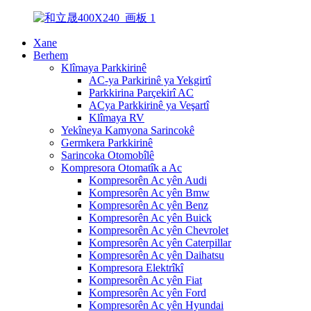
Xane
Berhem
Klîmaya Parkkirinê
AC-ya Parkirinê ya Yekgirtî
Parkkirina Parçekirî AC
ACya Parkkirinê ya Veşartî
Klîmaya RV
Yekîneya Kamyona Sarincokê
Germkera Parkkirinê
Sarincoka Otomobîlê
Kompresora Otomatîk a Ac
Kompresorên Ac yên Audi
Kompresorên Ac yên Bmw
Kompresorên Ac yên Benz
Kompresorên Ac yên Buick
Kompresorên Ac yên Chevrolet
Kompresorên Ac yên Caterpillar
Kompresorên Ac yên Daihatsu
Kompresora Elektrîkî
Kompresorên Ac yên Fiat
Kompresorên Ac yên Ford
Kompresorên Ac yên Hyundai