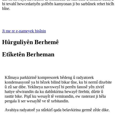
bi tevahî hewcedariyên şofêrên kamyonan ji bo sarbûnek rehet bicîh
bîne.
Ji me re e-nameyek bişînin
Hûrguliyên Berhemê
Etîketên Berheman
Klîmaya parkkirinê kompresorek bêdeng û radyatorek
kondensasyonê ya bi hêzek bilind bikar tîne, ku bi nermî dixebite
û zû sar dibe. Yekîneya navxweyî bi perrên fanosê yên zivirî
hatiye sêwirandin da ku dabînkirina hewayê firehtir, dûrtir û
rasttir bike. Piştî ku wesayît tê vemirandin, ew rasterast ji hêla
pergala li ser wesayîtê ve tê xebitandin.
Avahiya radyatorê ya stûrkirî qada belavkirina germê zêde dike.