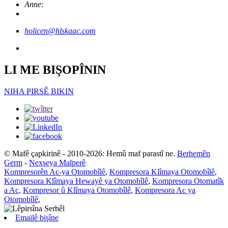
Anne:
holicen@hlskaac.com
LI ME BIŞOPÎNIN
NIHA PIRSÊ BIKIN
© Mafê çapkirinê - 2010-2026: Hemû maf parastî ne.
Berhemên
Germ
-
Nexşeya Malperê
Kompresorên Ac-ya Otomobîlê
,
Kompresora Klîmaya Otomobîlê
,
Kompresora Klîmaya Hewayê ya Otomobîlê
,
Kompresora Otomatîk
a Ac
,
Kompresor û Klîmaya Otomobîlê
,
Kompresora Ac ya
Otomobîlê
,
Emailê bişîne