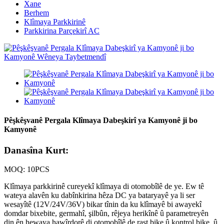
Xane
Berhem
Klîmaya Parkkirinê
Parkkirina Parçekirî AC
Pêşkêşvanê Pergala Klîmaya Dabeşkirî ya Kamyonê ji bo
Kamyonê
Danasîna Kurt:
MOQ: 10PCS
Klîmaya parkkirinê cureyekî klîmaya di otomobîlê de ye. Ew tê
wateya alavên ku dabînkirina hêza DC ya bataryayê ya li ser
wesayîtê (12V/24V/36V) bikar tînin da ku klîmayê bi awayekî
domdar bixebite, germahî, şilbûn, rêjeya herikînê û parametreyên
din ên hewaya hawîrdorê di otomobîlê de rast bike û kontrol bike, û