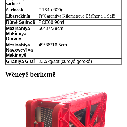
sarincê
Sarincok
R134a 600g
Libersekînîn
F
rî
Garantiya Kîlometreya Bêsînor a 1 Salê
Rûnê Sarincê
POE68 90ml
Mezinahiya
50*37*28cm
Makîneya
Derveyî
Mezinahiya
49*36*16.5cm
Navxweyî ya
Makîneyê
Giraniya Giştî
23.5kg/set (cureyê gerokê)
Wêneyê berhemê