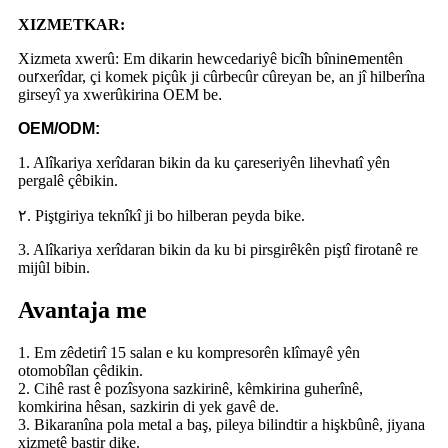
XIZMETKAR:
Xizmeta xwerû: Em dikarin hewcedariyê bicîh bînin
e
mentên
ou
r
xerîdar, çi komek piçûk ji cûrbecûr cûreyan be, an jî hilberîna
girseyî ya xwerûkirina OEM be
.
OEM/ODM:
1. Alîkariya xerîdaran bikin da ku çareseriyên lihevhatî yên
pergalê çêbikin.
٢. Piştgiriya teknîkî ji bo hilberan peyda bike.
3. Alîkariya xerîdaran bikin da ku bi pirsgirêkên piştî firotanê re
mijûl bibin.
Avantaja me
1. Em zêdetirî 15 salan e ku kompresorên klîmayê yên
otomobîlan çêdikin.
2. Cihê rast ê pozîsyona sazkirinê, kêmkirina guherînê,
komkirina hêsan, sazkirin di yek gavê de.
3. Bikaranîna pola metal a baş, pileya bilindtir a hişkbûnê, jiyana
xizmetê baştir dike.