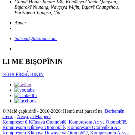
Gundê Houlu Jimare 130, Komîteya Gundê Qingyun,
Bajarokê Niutang, Navçeya Wujin, Bajarê Changzhou,
Parêzgeha Jiangsu, Çîn
Anne:
holicen@hlskaac.com
LI ME BIŞOPÎNIN
NIHA PIRSÊ BIKIN
© Mafê çapkirinê - 2010-2026: Hemû maf parastî ne.
Berhemên
Germ
-
Nexşeya Malperê
Kompresor û Klîmaya Otomobîlê
,
Kompresora Ac ya Otomobîlê
,
Kompresora Klîmaya Otomobîlê
,
Kompresora Otomatîk a Ac
,
Kompresora Klîmaya Hewayê ya Otomobîlê
,
Kompresorên Ac-ya