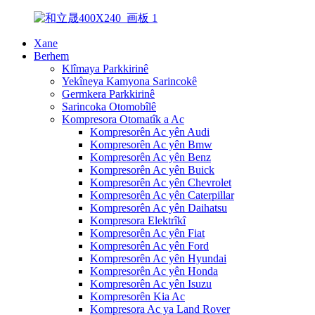
Xane
Berhem
Klîmaya Parkkirinê
Yekîneya Kamyona Sarincokê
Germkera Parkkirinê
Sarincoka Otomobîlê
Kompresora Otomatîk a Ac
Kompresorên Ac yên Audi
Kompresorên Ac yên Bmw
Kompresorên Ac yên Benz
Kompresorên Ac yên Buick
Kompresorên Ac yên Chevrolet
Kompresorên Ac yên Caterpillar
Kompresorên Ac yên Daihatsu
Kompresora Elektrîkî
Kompresorên Ac yên Fiat
Kompresorên Ac yên Ford
Kompresorên Ac yên Hyundai
Kompresorên Ac yên Honda
Kompresorên Ac yên Isuzu
Kompresorên Kia Ac
Kompresora Ac ya Land Rover