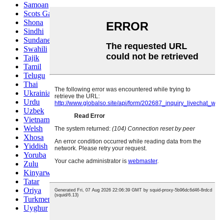
Samoan
Scots Gaelic
Shona
Sindhi
Sundanese
Swahili
Tajik
Tamil
Telugu
Thai
Ukrainian
Urdu
Uzbek
Vietnamese
Welsh
Xhosa
Yiddish
Yoruba
Zulu
Kinyarwanda
Tatar
Oriya
Turkmen
Uyghur