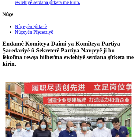
ewlehiyê serdana şîrketa me kirin.
Nûçe
Nûçeyên Şîrketê
Nûçeyên Pîşesaziyê
Endamê Komîteya Daîmî ya Komîteya Partiya
Şaredariyê û Sekreterê Partiya Navçeyê ji bo
lêkolîna rewşa hilberîna ewlehiyê serdana şîrketa me
kirin.