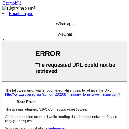
Otomobîlê
,
Emailê bişîne
Whatsapp
WeChat
x