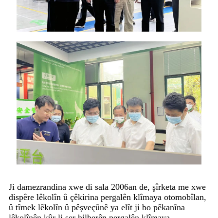
Ji damezrandina xwe di sala 2006an de, şîrketa me xwe
dispêre lêkolîn û çêkirina pergalên klîmaya otomobîlan,
û tîmek lêkolîn û pêşveçûnê ya elît ji bo pêkanîna
lêkolînên kûr li ser hilberên pergalên klîmaya