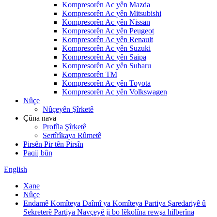
Kompresorên Ac yên Mazda
Kompresorên Ac yên Mitsubishi
Kompresorên Ac yên Nissan
Kompresorên Ac yên Peugeot
Kompresorên Ac yên Renault
Kompresorên Ac yên Suzuki
Kompresorên Ac yên Saipa
Kompresorên Ac yên Subaru
Kompresorên TM
Kompresorên Ac yên Toyota
Kompresorên Ac yên Volkswagen
Nûçe
Nûçeyên Şîrketê
Çûna nava
Profîla Şîrketê
Sertîfîkaya Rûmetê
Pirsên Pir tên Pirsîn
Paqij bûn
English
Xane
Nûçe
Endamê Komîteya Daîmî ya Komîteya Partiya Şaredariyê û
Sekreterê Partiya Navçeyê ji bo lêkolîna rewşa hilberîna