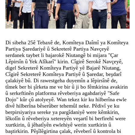
Di sibeha 25ê Tebaxê de, Komîteya Daîmî ya Komîteya
Partiya Şaredariyê û Sekreterê Partiya Navçeyê
serdanek taybet li bajarokê Niutangê bi mijara "Çar
Lêpirsîn û Yek Alîkarî" kirin. Cîgirê Serokê Navçeyê,
digel Sekreterê Komîteya Partiyê yê Bajarê Niutang,
Cîgirê Sekreterê Komîteya Partiyê û Şaredar, beşdarî
çalakiyê bû. Di rawestgeha duyemîn a lêpirsînê de,
tîmek ber bi şîrketa me ve bir û ji bo fêmkirina avakirin
û serkeftinên platforma rêveberiya agahdariyê "Safe
Dojo" kûr çû atolyeyê. Wan tekez kir ku hilberîna ewle
divê hilberîna bêserûber tehemûl neke. Pêdivî ye ku
berpirsiyariya sereke ya pargîdaniyê were kêmkirin,
lêkolîn û rêveberiya xetereyên veşartî bi berfirehî were
xurtkirin, û jêhatîyên ewlehiyê werin xurtkirin û
baştirkirin. Pêşîlêgirtina çalak, rêveberî û kontrola bi