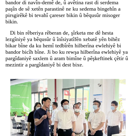
bandor di navîn-demê de, û avêtina rast di serdema
paşîn de sê xetên parastinê ne ku sedema bingehîn a
pirsgirêkê bi tevahî çareser bikin û bêqusûr misoger
bikin.
Di bin rêberiya rêberan de, şîrketa me dê hesta
lezgîniyê ya bêqusûr û înîsiyatîfên xebatê yên bihêz
bikar bîne da ku hemî tedbîrên hilberîna ewlehiyê bi
bandor bicîh bîne. Ji bo ku rewşa hilberîna ewlehiyê ya
pargîdaniyê saxlem û aram bimîne û pêşkeftinek çêtir û
mezintir a pargîdaniyê bi dest bixe.