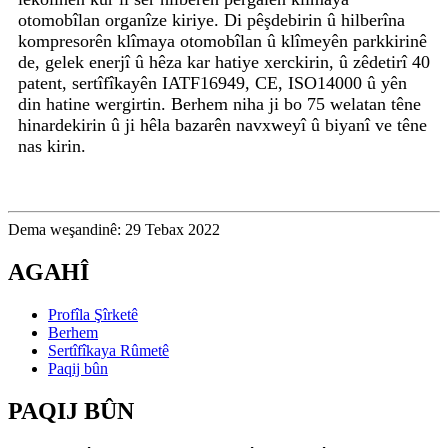
otomobîlan organîze kiriye. Di pêşdebirin û hilberîna
kompresorên klîmaya otomobîlan û klîmeyên parkkirinê
de, gelek enerjî û hêza kar hatiye xerckirin, û zêdetirî 40
patent, sertîfîkayên IATF16949, CE, ISO14000 û yên
din hatine wergirtin. Berhem niha ji bo 75 welatan têne
hinardekirin û ji hêla bazarên navxweyî û biyanî ve têne
nas kirin.
Dema weşandinê: 29 Tebax 2022
AGAHÎ
Profîla Şîrketê
Berhem
Sertîfîkaya Rûmetê
Paqij bûn
PAQIJ BÛN